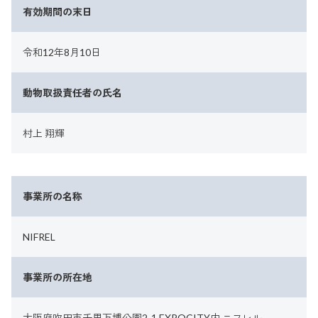
有効期間の末日
令和12年8月10日
動物取扱責任者の氏名
村上 翔輝
事業所の名称
NIFREL
事業所の所在地
大阪府吹田市千里万博公園2-1 EXPOCITY内 ニフレル