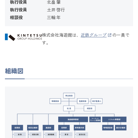
執行役員
北畠 肇
執行役員
土井 啓行
相談役
三輪 年
株式会社海遊館は、
近鉄グループ
の一員で
す。
組織図