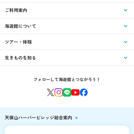
ご利用案内
営業時間・休館日
海遊館について
入館料・その他チケット
展示紹介
ツアー・体験
交通アクセス・駐車場
特別企画展
イベント
館内情報
生きものを知る
はじめての海遊館
海遊館ガイドツアー
生きもの図鑑
団体のお客様
海遊館を120%楽しむ
音声ガイド / 海遊館探検隊 すたんぷノート
フォローして海遊館とつながろう！
環境保全への取り組み
よくある質問・お問い合わせ
海遊館ニュース
生きものたちのお食事タイム
海遊館の舞台ウラ
夜の海遊館
天保山ハーバービレッジ総合案内