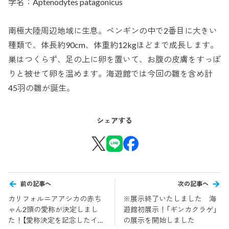
学名：Aptenodytes patagonicus
南極大陸周辺地域に生息。ペンギンの中で2番目に大きい
種類で、体長約90cm、体重約12kgほどまで成長します。
巣はつくらず、足の上に卵を置いて、お腹の皮膚をすっぽ
りと被せて卵を温めます。海遊館では今回の雛を含め計
45羽の雛が誕生。
シェアする
前の記事へ
次の記事へ
カリフォルニアアシカの赤ち
※展示終了いたしました 海
ゃん2頭の愛称が決定しまし
遊館初展示！「ギンカクラゲ」
た！【愛称決定を記念したイベ
の展示を開始しました