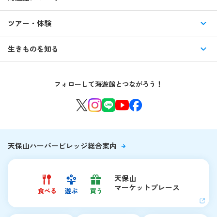
入館料・その他チケット
展示紹介
ツアー・体験
交通アクセス・駐車場
特別企画展
イベント
館内情報
生きものを知る
はじめての海遊館
海遊館ガイドツアー
生きもの図鑑
団体のお客様
海遊館を120%楽しむ
音声ガイド / 海遊館探検隊 すたんぷノート
フォローして海遊館とつながろう！
環境保全への取り組み
よくある質問・お問い合わせ
海遊館ニュース
生きものたちのお食事タイム
海遊館の舞台ウラ
夜の海遊館
天保山ハーバービレッジ総合案内
天保山
マーケットプレース