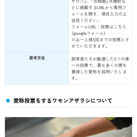
サロン」、「北極圏」水槽前な
どに掲載するURLから専用フ
ォームを開き、項目入力の上
送信ください。
フォームURL：投票はこちら
（googleフォーム）
※お一人様1回までの投票とさ
せていただきます。
選考方法
飼育員たちが厳選した5つの案
への投票で、最も多くの票を
獲得した愛称を採用いたしま
す。
愛称投票をするワモンアザラシについて