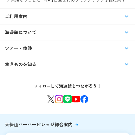
※締切りました 4月1日生まれのワモンアザラシ愛称投票！
ご利用案内
営業時間・休館日
海遊館について
入館料・その他チケット
展示紹介
ツアー・体験
交通アクセス・駐車場
特別企画展
イベント
館内情報
生きものを知る
はじめての海遊館
海遊館ガイドツアー
生きもの図鑑
団体のお客様
海遊館を120%楽しむ
音声ガイド / 海遊館探検隊 すたんぷノート
フォローして海遊館とつながろう！
環境保全への取り組み
よくある質問・お問い合わせ
海遊館ニュース
生きものたちのお食事タイム
海遊館の舞台ウラ
夜の海遊館
天保山ハーバービレッジ総合案内