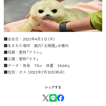
■出生日：2021年4月1 日（木）
■生まれた場所：館内「北極圏」水槽内
■母親：愛称「アラレ」
■父親：愛称「モヤ」
■データ：体長 73㎝ 体重 14.64㎏
■性別：オス （2021年7月10日時点）
シェアする