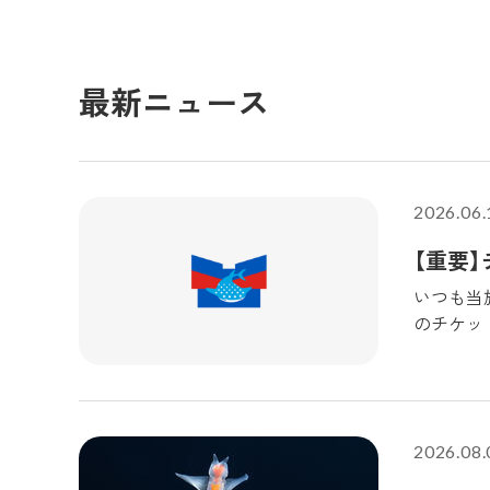
最新ニュース
2026.06.
【重要
いつも当
のチケット
ています
ート・海遊
で購入さ
トや極端
2026.08.
たします
す。