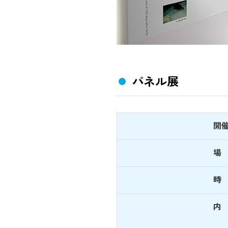
パネル展
開
場
時
内