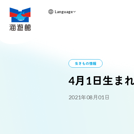
Language
生きもの情報
4月1日生ま
営業時間
展示紹介
2021年08月01日
バックヤ
生きもの
天保山マ
太平洋をめ
その環境を
海遊館で暮
ェック