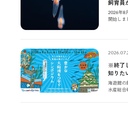
飼育員
2026年
開始しま
から7月
極圏やそ
していま
が決まり
2026.07.
台ウラ」にてご覧い
持つ。日
※終了
水温の海
知りた
じ貝の仲
海遊館の
水産総合
ひお越し
なぐシン
時 2026年8月5日（水）※終了しましたシンポジウム：午後1時から午後3時45分（受付開始 正午）ポスターセッシ
ョン：午後0時か
ル2階。入館前エリア） 料 金 無料（海遊館に