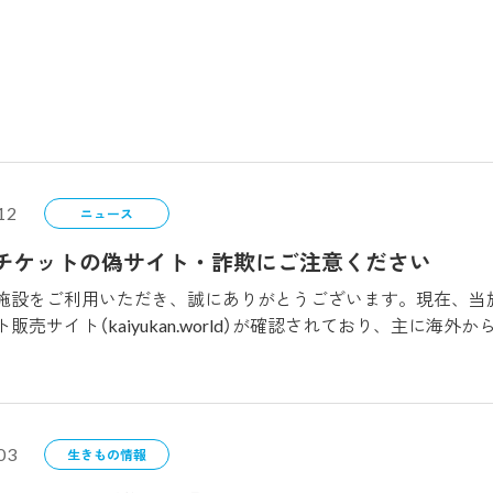
12
ニュース
】チケットの偽サイト・詐欺にご注意ください
施設をご利用いただき、誠にありがとうございます。現在、当
販売サイト（kaiyukan.world）が確認されており、主に
。当施設の公式チケットは、以下の正規ルート以外では一切販
館公式ホームページ・Klook・KKday・Trip.com 【ご注意
れた不正規チケットではご入館いただけません。また、トラブ
に安い価格で販売されているチケットを見かけた場合は、ご購
03
。 みなさまが安心・安全に当施設をお楽しみいただけるよう
生きもの情報