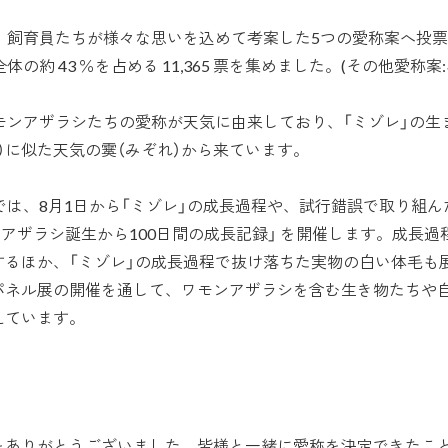
期間、飼育員たちが様々な思いを込めて考案した5つの愛称案へ投票を
約 43 ％を占める 11,365 票を集めました。(その他愛称案:ハレ
モンアザラシたちの愛称が天気に由来しており、「ミゾレ」の生
）に似た天気の霙（みぞれ）から来ています。
では、8月1日から「ミゾレ」の成長過程や、試行錯誤で取り組
ンアザラシ誕生から100日間の成長記録」 を開催します。成長
するほか、「ミゾレ」の成長過程で抜け落ちた実物の白い体毛も
パネル展の開催を通して、ワモンアザラシを含む生き物たちや
えています。
ありがとうございました。皆様と一緒に愛称を決定できたこ