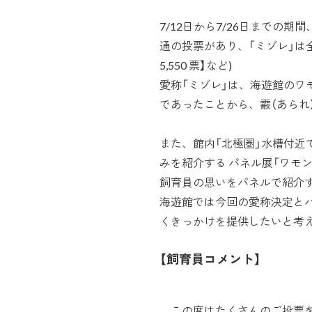
7/12日から7/26日までの
通の投票があり、「ミゾレ」は全体の
5,550 票】など)
愛称「ミゾレ」は、海遊館のワ
であったことから、霰（あられ
また、館内「北極圏」水槽付近
みを紹介する パネル展「ワモ
飼育員の思いをパネルで紹介
海遊館では今回の愛称決定と
くきっかけを提供したいと考
【飼育員コメント】
この度はたくさんのご投票を