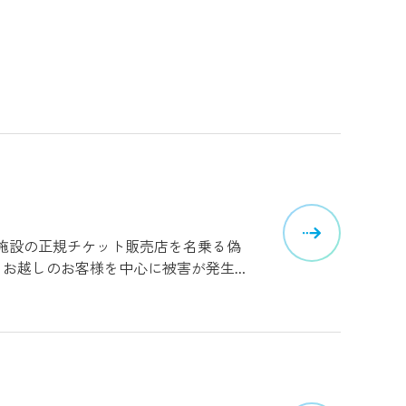
施設の正規チケット販売店を名乗る偽
海外からお越しのお客様を中心に被害が発生し
売しておりません。 公式・正規販売ル
】上記以外のサイト（SNSや転売サイトなど）
ルの責任も負いかねます。不審なサイ
入をお控えいただきますようお願いい
、ご理解とご注意をお願い申し上げま