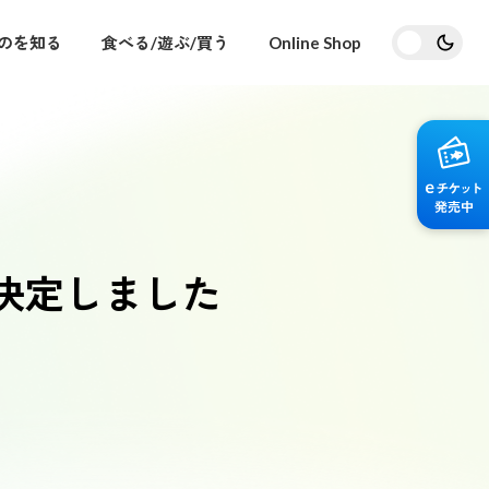
のを知る
食べる/遊ぶ/買う
Online Shop
決定しました
交通アクセス・駐車場
はじめての海遊館
海遊館ガイドツアー
海遊館の舞台ウラ
天保山大観覧車
企画展を
はじめてご来館される方へ役立つ情報をま
とめました
について
現場ならではの赤ちゃん情報や生きものた
ちの普段の様子などをウラガワからお届け
します