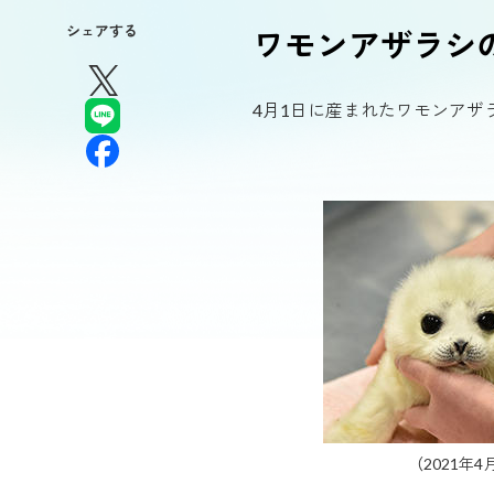
シェアする
ワモンアザラシ
館内情報
館内ガイ
帆船型遊
4月1日に産まれたワモンアザ
海遊館を1
海遊館を知
くなる情報
（2021年4