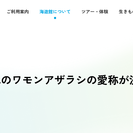
ご利用案内
海遊館について
ツアー・体験
生きも
れのワモンアザラシの愛称が
・休館日
入館料・その他チケット
特別企画展
ード・イベント
図鑑
ーケットプレース
ジンベエバックヤード
環境保全への取り組み
なにわ食いしんぼ横丁
ぐる旅で出会う生きものたちと
開催中の特別展や過去に開催した
紹介します
紹介します
らす生きものの名前や生態をチ
調査・研究やさまざまな取り組み
紹介します