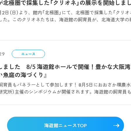
が北極圏で採集した「クリオネ」の展示を開始しま
8月2日（日）より、館内「北極圏」にて、北極圏で採集した「クリオネ
した。このクリオネたちは、海遊館の飼育員が、北海道大学の練習
31日まで実施した北極航海調査に同行し採集したものです。ク
の周辺海域に生息しています。翼のような「翼足（よくそく）」
す。本調査では、クリオネの他にも北極圏に生息する貴重な魚
次第改めてお知らせ致します。なお、北極圏への航海及び生物
29
ただけます。 【クリオネについて】 貝殻を持たない貝の仲間で、「ハダカカメガイ」の和名を
ニュース
本では属名の「Clione」から、一般に「クリオネ」と呼ばれる
しました 8/5 海遊館ホールで開催！豊かな大阪
域に生息しており、翼のような器官「翼足（よくそく）」を羽ば
い魚庭の海づくり』
間である「ミジンウキマイマイ」を常食とし、頭頂部にある口か
捕らえる。 ※生物の状況により、予告なく展示期間や展示数を変更
飼育員もパネラーとして参加します！ 8月5日におおさか環農
研究所）主催のシンポジウムが開催されます。海遊館の飼育員
ください。シンポジウムの詳細は以下をご確認ください。→ 【
ポジウム『今こそ知りたい魚庭の海づくり』（おおさか環農水研シンポ
ら午後0時45分、午後3時50分から午後4時45分 場 所 海遊館ホール（海遊館エントランスビ
海遊館ニュースTOP
入館する場合は、別途入館料が必要です） 申込方法 こちらをご確