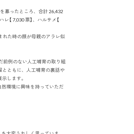
募ったところ、合計 26,432
【 7,030 票】、ハルサメ【
まれた時の顔が母親のアラレ似
んだ前例のない人工哺育の取り組
過程とともに、人工哺育の裏話や
展示します。
自然環境に興味を持っていただ
とを大変うれしく思っていま