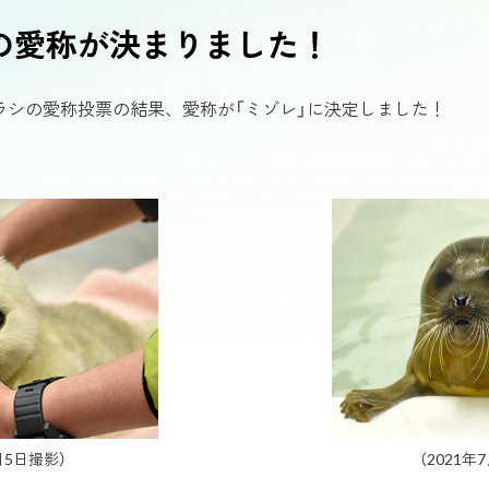
の愛称が決まりました！
団体のお客様
ドツール
覧船 サンタマリア
生きものたちのお食事タイム
レゴランド®︎･ディスカバリー･
ラシの愛称投票の結果、愛称が「ミゾレ」に決定しました！
20%楽しむ
海遊館ニュース
大阪
りつくすスタッフがさらに楽し
最新情報やイベントなど、まとめ
をお届けします
クできます
月5日撮影）
（2021年