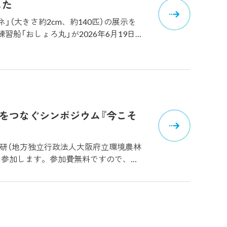
した
」（大きさ約2cm、約140匹）の展示を
船「おしょろ丸」が2026年6月19日
リオネは貝殻を持たない貝の仲間で、北
を羽ばたかせて、海中を漂いながら生活
類や無脊椎動物を採集しており、展示
採集の様子などは、ブログ「海遊館の舞
ことが多い。北極圏やその周辺といった低
湾をつなぐシンポジウム『今こそ
たかせ、海中を漂いながら生活する。同
ら6本の触手（バッカルコーン）を出して
する場合があります
水研（地方独立行政法人大阪府立環境農林
も参加します。参加費無料ですので、ぜ
おおさか環農水研HP】豊かな大阪湾をつ
ジウム2026）を開催します 日