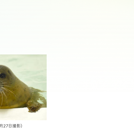
よくある質問・お問い合わせ
センター
夜の海遊館
シャトル船 キャプテンライン
てチェッ
7月27日撮影）