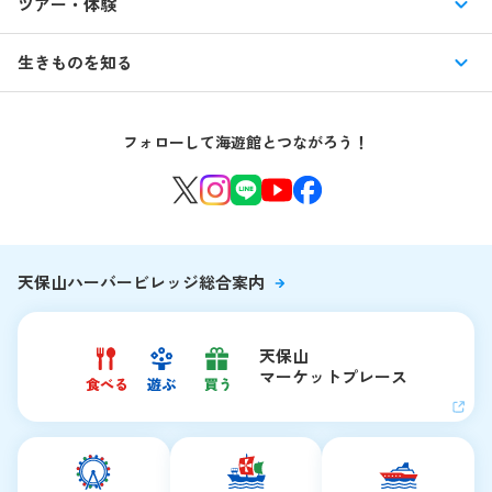
ツアー・体験
交通アクセス・駐車場
特別企画展
イベント
館内情報
生きものを知る
はじめての海遊館
海遊館ガイドツアー
生きもの図鑑
団体のお客様
海遊館を120%楽しむ
音声ガイド / 海遊館探検隊 すたんぷノート
フォローして海遊館とつながろう！
環境保全への取り組み
よくある質問・お問い合わせ
海遊館ニュース
生きものたちのお食事タイム
海遊館の舞台ウラ
夜の海遊館
天保山ハーバービレッジ総合案内
天保山
マーケットプレース