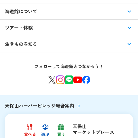
営業時間・休館日
海遊館について
入館料・その他チケット
展示紹介
ツアー・体験
交通アクセス・駐車場
特別企画展
イベント
館内情報
生きものを知る
はじめての海遊館
海遊館ガイドツアー
生きもの図鑑
団体のお客様
海遊館を120%楽しむ
音声ガイド / 海遊館探検隊 すたんぷノート
フォローして海遊館とつながろう！
環境保全への取り組み
よくある質問・お問い合わせ
海遊館ニュース
生きものたちのお食事タイム
海遊館の舞台ウラ
夜の海遊館
天保山ハーバービレッジ総合案内
天保山
マーケットプレース