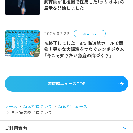
飼育員が北極圏で採集した「クリオネ」の
展示を開始しました
2026.07.29
ニュース
※終了しました 8/5 海遊館ホールで開
催！豊かな大阪湾をつなぐシンポジウム
『今こそ知りたい魚庭の海づくり』
海遊館ニュースTOP
ホーム
海遊館について
海遊館ニュース
再入館の終了について
ご利用案内