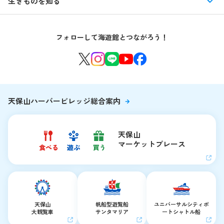
館内情報
生きものを知る
はじめての海遊館
海遊館ガイドツアー
生きもの図鑑
団体のお客様
海遊館を120%楽しむ
音声ガイド / 海遊館探検隊 すたんぷノート
フォローして海遊館とつながろう！
環境保全への取り組み
よくある質問・お問い合わせ
海遊館ニュース
生きものたちのお食事タイム
海遊館の舞台ウラ
夜の海遊館
天保山ハーバービレッジ総合案内
天保山
マーケットプレース
天保山
帆船型遊覧船
ユニバーサルシティ
ポ
大観覧車
サンタマリア
ートシャトル船