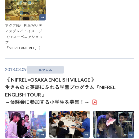
アクア誕生日お祝いデ
ィスプレイ：イメージ
（1Fスーベニアショッ
プ
「NIFREL×NIFREL」）
2018.03.09
ニフレル
《 NIFREL×OSAKA ENGLISH VILLAGE 》
生きものと英語にふれる学習プログラム『NIFREL
ENGLISH TOUR 』
～体験会に参加する小学生を募集！～