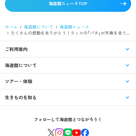
海遊館ニュースTOP
ホーム
海遊館について
海遊館ニュース
たくさんの感動をありがとう！ラッコの「パタ」が天寿を全うしました
ご利用案内
営業時間・休館日
海遊館について
入館料・その他チケット
展示紹介
ツアー・体験
交通アクセス・駐車場
特別企画展
イベント
館内情報
生きものを知る
はじめての海遊館
海遊館ガイドツアー
生きもの図鑑
団体のお客様
海遊館を120%楽しむ
音声ガイド / 海遊館探検隊 すたんぷノート
フォローして海遊館とつながろう！
環境保全への取り組み
よくある質問・お問い合わせ
海遊館ニュース
生きものたちのお食事タイム
海遊館の舞台ウラ