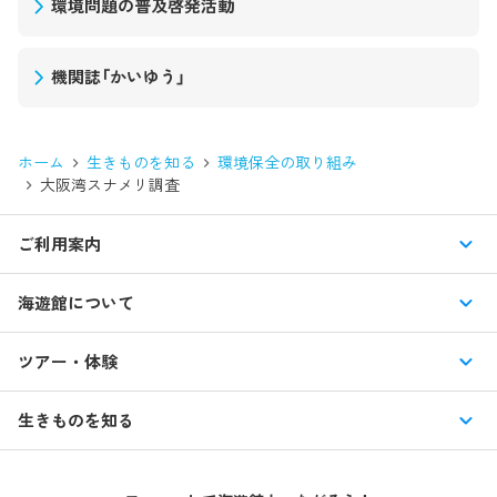
環境問題の普及啓発活動
機関誌「かいゆう」
ホーム
生きものを知る
環境保全の取り組み
大阪湾スナメリ調査
ご利用案内
営業時間・休館日
海遊館について
入館料・その他チケット
展示紹介
ツアー・体験
交通アクセス・駐車場
特別企画展
イベント
館内情報
生きものを知る
はじめての海遊館
海遊館ガイドツアー
生きもの図鑑
団体のお客様
海遊館を120%楽しむ
音声ガイド / 海遊館探検隊 すたんぷノート