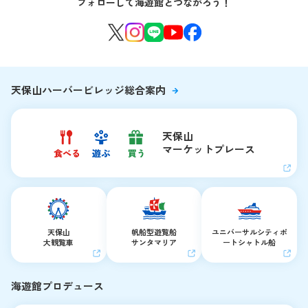
フォローして海遊館とつながろう！
環境保全への取り組み
よくある質問・お問い合わせ
海遊館ニュース
生きものたちのお食事タイム
海遊館の舞台ウラ
夜の海遊館
天保山ハーバービレッジ総合案内
天保山
マーケットプレース
天保山
帆船型遊覧船
ユニバーサルシティ
ポ
大観覧車
サンタマリア
ートシャトル船
海遊館プロデュース