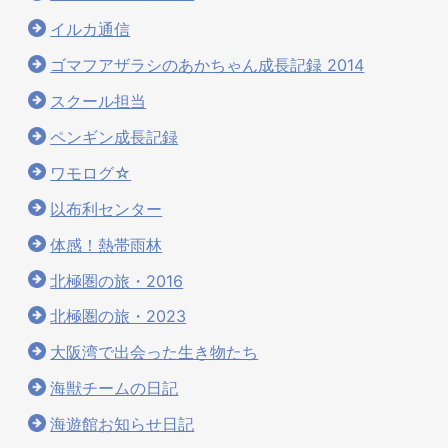
イルカ通信
ゴマフアザラシのあかちゃん成長記録 2014
スクール担当
ペンギン成長記録
ワモログ☆
以布利センター
体感！熱帯雨林
北極圏の旅・2016
北極圏の旅・2023
大阪湾で出会った生き物たち
海獣チームの日記
海遊館お知らせ日記