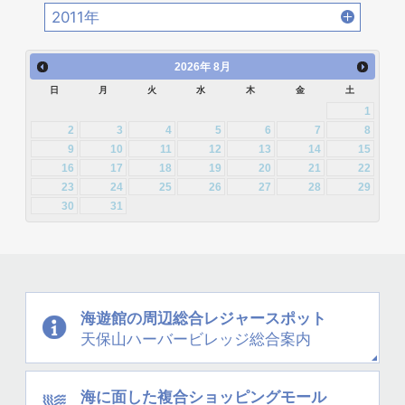
2013年10月 [28]
2013年9月 [27]
2012年12月 [30]
2012年11月 [12]
2016年2月 [25]
2016年1月 [30]
2011年
2015年4月 [26]
2015年3月 [27]
2014年6月 [28]
2014年5月 [25]
2013年8月 [26]
2013年7月 [26]
2012年10月 [12]
2012年9月 [5]
2011年12月 [1]
2015年2月 [22]
2015年1月 [25]
2014年4月 [32]
2014年3月 [26]
2026
年
8月
2013年6月 [28]
2013年5月 [29]
2012年8月 [12]
2012年7月 [1]
日
月
火
水
木
金
土
2014年2月 [20]
2014年1月 [24]
2013年4月 [29]
2013年3月 [27]
1
2012年3月 [2]
2
3
4
5
6
7
8
2013年2月 [26]
2013年1月 [31]
9
10
11
12
13
14
15
16
17
18
19
20
21
22
23
24
25
26
27
28
29
30
31
海遊館の周辺
総合レジャースポット
天保山
ハーバービレッジ
総合案内
海に面した
複合ショッピングモール