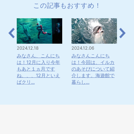
この記事もおすすめ！
2024.12.18
2024.12.06
202
のユ
みなさん、こんにち
みなさんこんにち
み
いる
は！12月に入り今年
は！今回は、イルカ
は
紹介
もあと１ヵ月です
のあそびについて紹
マ
の隙
ね、、、12月といえ
介します。海遊館で
ぼ
ばクリ...
暮らし...
と、1