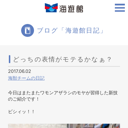
ご利用案内
ブログ「海遊館日記」
海遊館について
どっちの表情がモテるかなぁ？
2017.06.02
ツアー・体験
海獣チームの日記
今日はまたまたワモンアザラシのモヤが習得した新技
のご紹介です！
生きものを知る
ビシィッ！！
周辺スポット