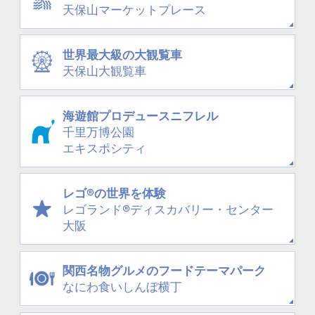
天保山
マーケットプレース
世界最大級の大観覧車
天保山大観覧車
海遊館プロデュース
ニフレル
千里万博公園
エキスポシティ
レゴ®の世界を体験
レゴランド®
ディスカバリー・
センター
大阪
関西名物グルメの
フードテーマパーク
なにわ
食いしんぼ横丁