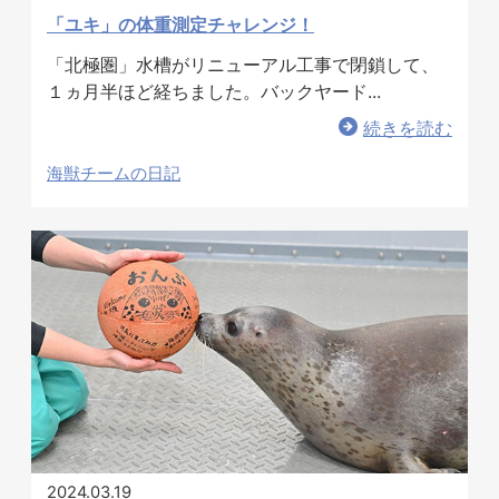
「ユキ」の体重測定チャレンジ！
「北極圏」水槽がリニューアル工事で閉鎖して、
１ヵ月半ほど経ちました。バックヤード...
続きを読む
海獣チームの日記
2024.03.19