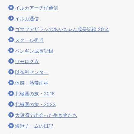
イルカアーチ仔通信
イルカ通信
ゴマフアザラシのあかちゃん成長記録 2014
スクール担当
ペンギン成長記録
ワモログ☆
以布利センター
体感！熱帯雨林
北極圏の旅・2016
北極圏の旅・2023
大阪湾で出会った生き物たち
海獣チームの日記