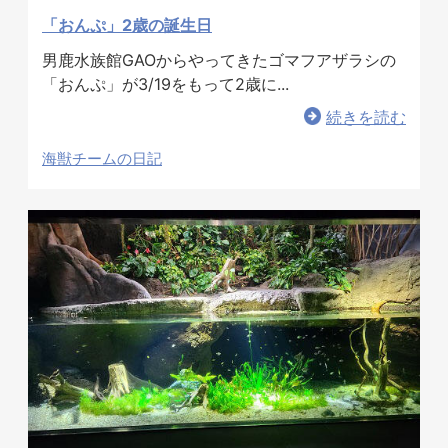
「おんぷ」2歳の誕生日
男鹿水族館GAOからやってきたゴマフアザラシの
「おんぷ」が3/19をもって2歳に...
続きを読む
海獣チームの日記