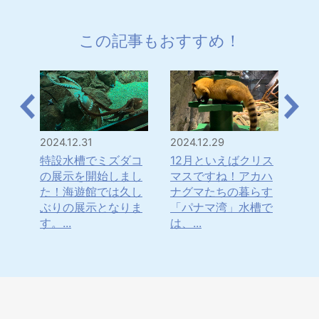
この記事もおすすめ！
2024.12.31
2024.12.29
202
は！
特設水槽でミズダコ
12月といえばクリス
「
・・
の展示を開始しまし
マスですね！アカハ
年
水
た！海遊館では久し
ナグマたちの暮らす
ナ
てき
ぶりの展示となりま
「パナマ湾」水槽で
ま
す。...
は、...
日本