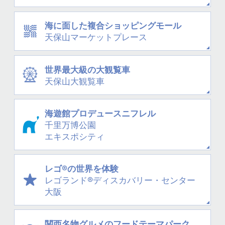
海に面した
複合ショッピングモール
天保山
マーケットプレース
世界最大級の大観覧車
天保山大観覧車
海遊館プロデュース
ニフレル
千里万博公園
エキスポシティ
レゴ®の世界を体験
レゴランド®
ディスカバリー・
センター
大阪
関西名物グルメの
フードテーマパーク