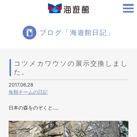
ご利用案内
ブログ「海遊館日記」
海遊館について
コツメカワウソの展示交換しまし
た。
ツアー・体験
2017.06.28
魚類チームの日記
生きものを知る
日本の森をのぞくと...。
周辺スポット