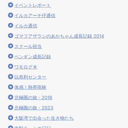
イベントレポート
イルカアーチ仔通信
イルカ通信
ゴマフアザラシのあかちゃん成長記録 2014
スクール担当
ペンギン成長記録
ワモログ☆
以布利センター
体感！熱帯雨林
北極圏の旅・2016
北極圏の旅・2023
大阪湾で出会った生き物たち