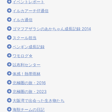
イベントレポート
イルカアーチ仔通信
イルカ通信
ゴマフアザラシのあかちゃん成長記録 2014
スクール担当
ペンギン成長記録
ワモログ☆
以布利センター
体感！熱帯雨林
北極圏の旅・2016
北極圏の旅・2023
大阪湾で出会った生き物たち
海獣チームの日記