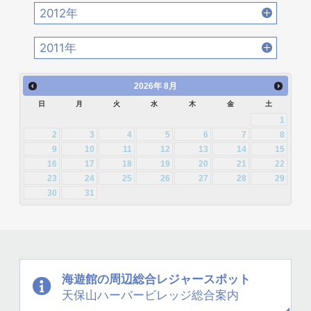
2014年10月 [29]
2014年9月 [26]
2013年12月 [27]
2013年11月 [22]
2017年2月 [23]
2017年1月 [27]
2012年
2016年4月 [32]
2016年3月 [24]
2015年6月 [29]
2015年5月 [30]
2014年8月 [24]
2014年7月 [28]
2013年10月 [28]
2013年9月 [27]
2012年12月 [30]
2012年11月 [12]
2016年2月 [25]
2016年1月 [30]
2011年
2015年4月 [26]
2015年3月 [27]
2014年6月 [28]
2014年5月 [25]
2013年8月 [26]
2013年7月 [26]
2012年10月 [12]
2012年9月 [5]
2011年12月 [1]
2015年2月 [22]
2015年1月 [25]
2014年4月 [32]
2014年3月 [26]
2026
年
8月
2013年6月 [28]
2013年5月 [29]
2012年8月 [12]
2012年7月 [1]
日
月
火
水
木
金
土
2014年2月 [20]
2014年1月 [24]
2013年4月 [29]
2013年3月 [27]
1
2012年3月 [2]
2
3
4
5
6
7
8
2013年2月 [26]
2013年1月 [31]
9
10
11
12
13
14
15
16
17
18
19
20
21
22
23
24
25
26
27
28
29
30
31
海遊館の周辺
総合レジャースポット
天保山
ハーバービレッジ
総合案内