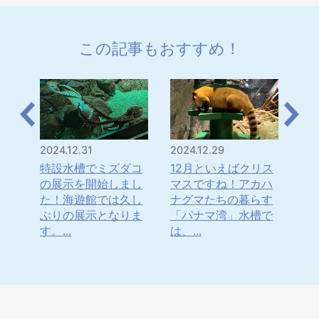
この記事もおすすめ！
2024.12.31
2024.12.29
202
は！
特設水槽でミズダコ
12月といえばクリス
「
・・
の展示を開始しまし
マスですね！アカハ
年
水
た！海遊館では久し
ナグマたちの暮らす
ナ
てき
ぶりの展示となりま
「パナマ湾」水槽で
ま
す。...
は、...
日本