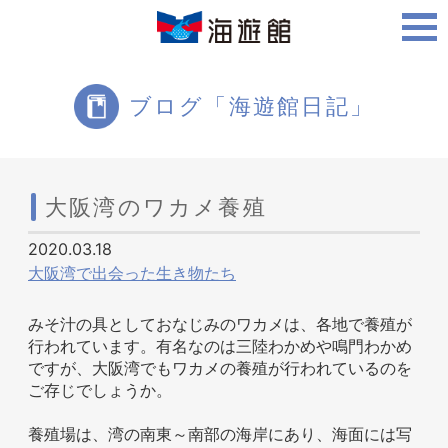
ご利用案内
ブログ「海遊館日記」
海遊館について
大阪湾のワカメ養殖
2020.03.18
ツアー・体験
大阪湾で出会った生き物たち
みそ汁の具としておなじみのワカメは、各地で養殖が
行われています。有名なのは三陸わかめや鳴門わかめ
生きものを知る
ですが、大阪湾でもワカメの養殖が行われているのを
ご存じでしょうか。
養殖場は、湾の南東～南部の海岸にあり、海面には写
周辺スポット