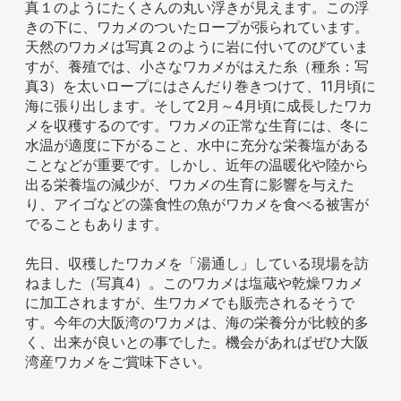
真１のようにたくさんの丸い浮きが見えます。この浮
きの下に、ワカメのついたロープが張られています。
天然のワカメは写真２のように岩に付いてのびていま
すが、養殖では、小さなワカメがはえた糸（種糸：写
ホテル事業者様
真3）を太いロープにはさんだり巻きつけて、11月頃に
海に張り出します。そして2月～4月頃に成長したワカ
メを収穫するのです。ワカメの正常な生育には、冬に
水温が適度に下がること、水中に充分な栄養塩がある
ことなどが重要です。しかし、近年の温暖化や陸から
出る栄養塩の減少が、ワカメの生育に影響を与えた
り、アイゴなどの藻食性の魚がワカメを食べる被害が
でることもあります。
先日、収穫したワカメを「湯通し」している現場を訪
ねました（写真4）。このワカメは塩蔵や乾燥ワカメ
に加工されますが、生ワカメでも販売されるそうで
す。今年の大阪湾のワカメは、海の栄養分が比較的多
く、出来が良いとの事でした。機会があればぜひ大阪
湾産ワカメをご賞味下さい。