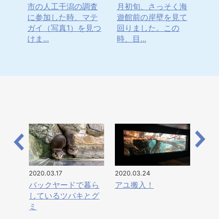
足動
市の人工干潟の調査
月初旬、さっそく海
～
中で
に参加した時、マテ
遊館前の岸壁を見て
前
に含
ガイ（写真1）を見つ
回りました。この
遊
けま...
時、目...
しま
2020.03.17
2020.03.24
バックヤードで暮ら
アユ搬入！
しているツバキとグ
ミ