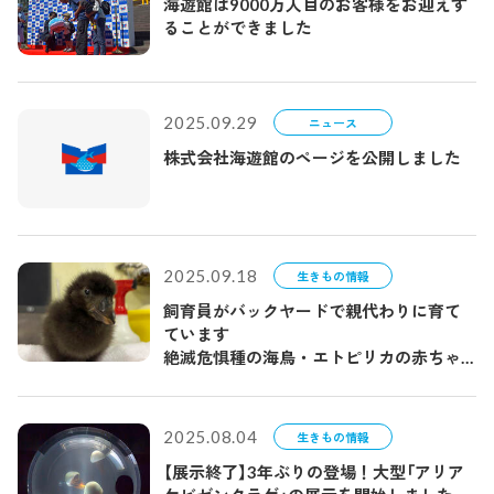
海遊館は9000万人目のお客様をお迎えす
ることができました
2025.09.29
ニュース
株式会社海遊館のページを公開しました
2025.09.18
生きもの情報
飼育員がバックヤードで親代わりに育て
ています
絶滅危惧種の海鳥・エトピリカの赤ちゃ
んが誕生
～飼育員目線でご覧いただける特別体験
イベントも開催～
2025.08.04
生きもの情報
【展示終了】3年ぶりの登場！大型「アリア