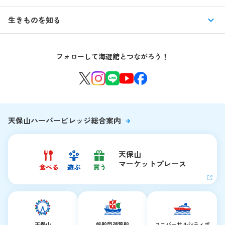
特別企画展
イベント
館内情報
生きものを知る
はじめての海遊館
海遊館ガイドツアー
生きもの図鑑
団体のお客様
海遊館を120%楽しむ
音声ガイド / 海遊館探検隊 すたんぷノート
フォローして海遊館とつながろう！
環境保全への取り組み
よくある質問・お問い合わせ
海遊館ニュース
生きものたちのお食事タイム
海遊館の舞台ウラ
夜の海遊館
天保山ハーバービレッジ総合案内
天保山
マーケットプレース
天保山
帆船型遊覧船
ユニバーサルシティ
ポ