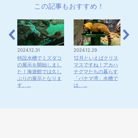
この記事もおすすめ！
2024.12.31
2024.12.29
202
は！
特設水槽でミズダコ
12月といえばクリス
「
・・
の展示を開始しまし
マスですね！アカハ
年
水
た！海遊館では久し
ナグマたちの暮らす
ナ
てき
ぶりの展示となりま
「パナマ湾」水槽で
ま
す。...
は、...
日本