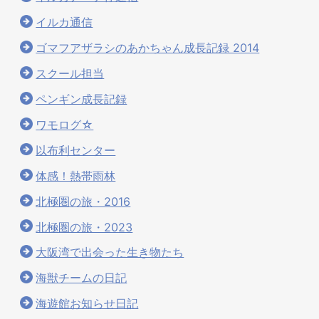
イルカ通信
ゴマフアザラシのあかちゃん成長記録 2014
スクール担当
ペンギン成長記録
ワモログ☆
以布利センター
体感！熱帯雨林
北極圏の旅・2016
北極圏の旅・2023
大阪湾で出会った生き物たち
海獣チームの日記
海遊館お知らせ日記