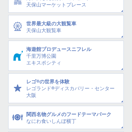
天保山
マーケットプレース
世界最大級の大観覧車
天保山大観覧車
海遊館プロデュース
ニフレル
千里万博公園
エキスポシティ
レゴ®の世界を体験
レゴランド®
ディスカバリー・
センター
大阪
関西名物グルメの
フードテーマパーク
なにわ
食いしんぼ横丁