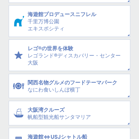
海遊館プロデュース
ニフレル
千里万博公園
エキスポシティ
レゴ®の世界を体験
レゴランド®
ディスカバリー・
センター
大阪
関西名物グルメの
フードテーマパーク
なにわ
食いしんぼ横丁
大阪湾クルーズ
帆船型観光船
サンタマリア
海遊館⇔USJシャトル船