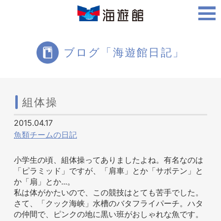
ご利用案内
ブログ「海遊館日記」
海遊館について
組体操
2015.04.17
ツアー・体験
魚類チームの日記
小学生の頃、組体操ってありましたよね。有名なのは
「ピラミッド」ですが、「肩車」とか「サボテン」と
生きものを知る
か「扇」とか...。
私は体がかたいので、この競技はとても苦手でした。
さて、「クック海峡」水槽のバタフライパーチ。ハタ
の仲間で、ピンクの地に黒い班がおしゃれな魚です。
周辺スポット