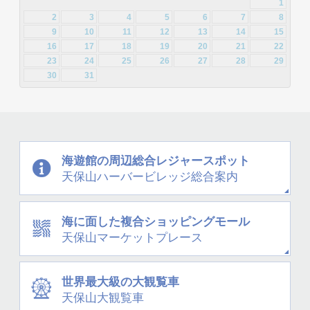
2013年4月 [29]
2013年3月 [27]
1
2012年3月 [2]
2
3
4
5
6
7
8
2013年2月 [26]
2013年1月 [31]
9
10
11
12
13
14
15
16
17
18
19
20
21
22
23
24
25
26
27
28
29
30
31
海遊館の周辺
総合レジャースポット
天保山
ハーバービレッジ
総合案内
海に面した
複合ショッピングモール
天保山
マーケットプレース
世界最大級の大観覧車
天保山大観覧車