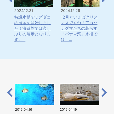
2024.12.31
2024.12.29
202
は！
特設水槽でミズダコ
12月といえばクリス
「
・・
の展示を開始しまし
マスですね！アカハ
年
水
た！海遊館では久し
ナグマたちの暮らす
ナ
てき
ぶりの展示となりま
「パナマ湾」水槽で
ま
す。...
は、...
日本
2015.04.16
2015.04.19