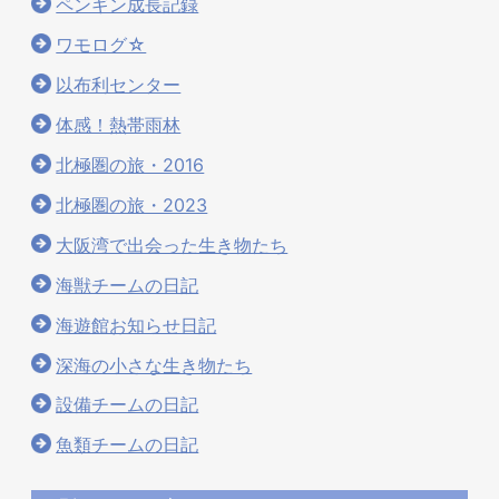
ペンギン成長記録
ワモログ☆
以布利センター
体感！熱帯雨林
北極圏の旅・2016
北極圏の旅・2023
大阪湾で出会った生き物たち
海獣チームの日記
海遊館お知らせ日記
深海の小さな生き物たち
設備チームの日記
魚類チームの日記