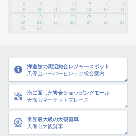
2012年3月 [2]
2
3
4
5
6
7
8
2013年2月 [26]
2013年1月 [31]
9
10
11
12
13
14
15
16
17
18
19
20
21
22
23
24
25
26
27
28
29
30
31
海遊館の周辺
総合レジャースポット
天保山
ハーバービレッジ
総合案内
海に面した
複合ショッピングモール
天保山
マーケットプレース
世界最大級の大観覧車
天保山大観覧車