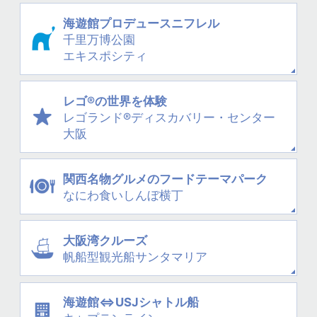
海遊館プロデュース
ニフレル
千里万博公園
エキスポシティ
レゴ®の世界を体験
レゴランド®
ディスカバリー・
センター
大阪
関西名物グルメの
フードテーマパーク
なにわ
食いしんぼ横丁
大阪湾クルーズ
帆船型観光船
サンタマリア
海遊館⇔USJシャトル船