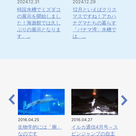
2024.12.31
2024.12.29
202
は！
特設水槽でミズダコ
12月といえばクリス
「
・・
の展示を開始しまし
マスですね！アカハ
年
水
た！海遊館では久し
ナグマたちの暮らす
ナ
てき
ぶりの展示となりま
「パナマ湾」水槽で
ま
す。...
は、...
日本
2016.04.25
2016.04.27
生物学的には「腕」
イルカ通信4月号～ス
なのです
ピンジャンプの自主