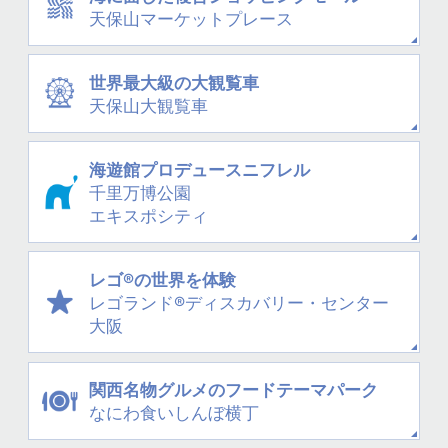
天保山
マーケットプレース
世界最大級の大観覧車
天保山大観覧車
海遊館プロデュース
ニフレル
千里万博公園
エキスポシティ
レゴ®の世界を体験
レゴランド®
ディスカバリー・
センター
大阪
関西名物グルメの
フードテーマパーク
なにわ
食いしんぼ横丁