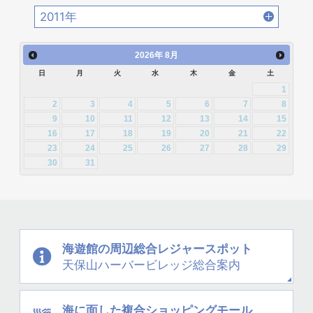
2013年10月 [28]
2013年9月 [27]
2012年12月 [30]
2012年11月 [12]
2016年2月 [25]
2016年1月 [30]
2011年
2015年4月 [26]
2015年3月 [27]
2014年6月 [28]
2014年5月 [25]
2013年8月 [26]
2013年7月 [26]
2012年10月 [12]
2012年9月 [5]
2011年12月 [1]
2015年2月 [22]
2015年1月 [25]
2014年4月 [32]
2014年3月 [26]
2026
年
8月
2013年6月 [28]
2013年5月 [29]
2012年8月 [12]
2012年7月 [1]
日
月
火
水
木
金
土
2014年2月 [20]
2014年1月 [24]
2013年4月 [29]
2013年3月 [27]
1
2012年3月 [2]
2
3
4
5
6
7
8
2013年2月 [26]
2013年1月 [31]
9
10
11
12
13
14
15
16
17
18
19
20
21
22
23
24
25
26
27
28
29
30
31
海遊館の周辺
総合レジャースポット
天保山
ハーバービレッジ
総合案内
海に面した
複合ショッピングモール