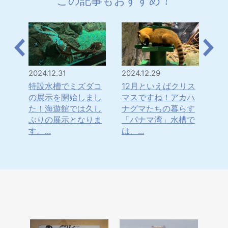
この記事もおすすめ！
2024.12.31
2024.12.29
202
は！
特設水槽でミズダコ
12月といえばクリス
「
・・
の展示を開始しまし
マスですね！アカハ
年
水
た！海遊館では久し
ナグマたちの暮らす
ナ
てき
ぶりの展示となりま
「パナマ湾」水槽で
ま
す。...
は、...
日本