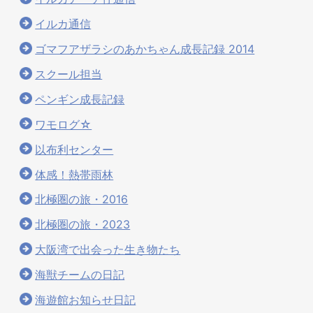
イルカ通信
ゴマフアザラシのあかちゃん成長記録 2014
スクール担当
ペンギン成長記録
ワモログ☆
以布利センター
体感！熱帯雨林
北極圏の旅・2016
北極圏の旅・2023
大阪湾で出会った生き物たち
海獣チームの日記
海遊館お知らせ日記