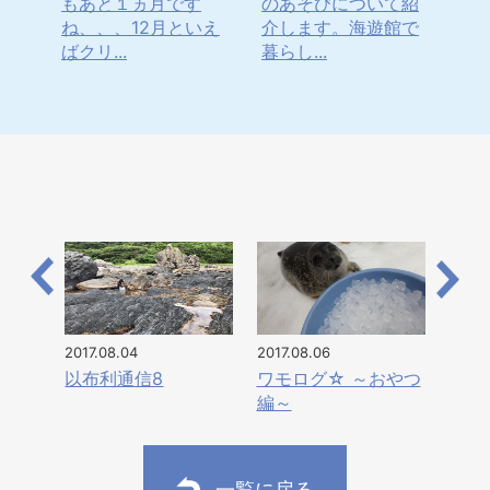
紹介
もあと１ヵ月です
のあそびについて紹
マ
の隙
ね、、、12月といえ
介します。海遊館で
ぼ
ばクリ...
暮らし...
と、1
2017.08.04
2017.08.06
以布利通信8
ワモログ☆ ～おやつ
編～
一覧に戻る