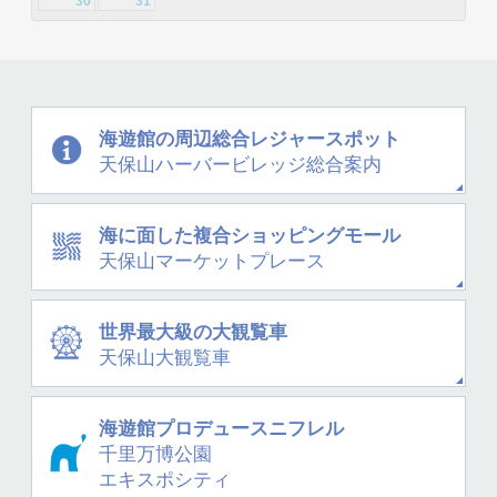
30
31
海遊館の周辺
総合レジャースポット
天保山
ハーバービレッジ
総合案内
海に面した
複合ショッピングモール
天保山
マーケットプレース
世界最大級の大観覧車
天保山大観覧車
海遊館プロデュース
ニフレル
千里万博公園
エキスポシティ