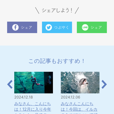
この記事もおすすめ！
2024.12.18
2024.12.06
202
のユ
みなさん、こんにち
みなさんこんにち
み
いる
は！12月に入り今年
は！今回は、イルカ
は