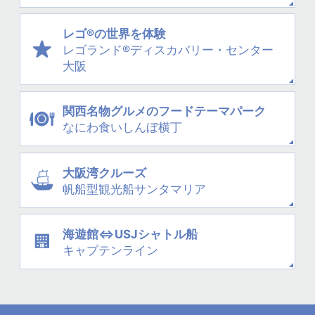
レゴ®の世界を体験
レゴランド®
ディスカバリー・
センター
大阪
関西名物グルメの
フードテーマパーク
なにわ
食いしんぼ横丁
大阪湾クルーズ
帆船型観光船
サンタマリア
海遊館⇔USJシャトル船
キャプテンライン