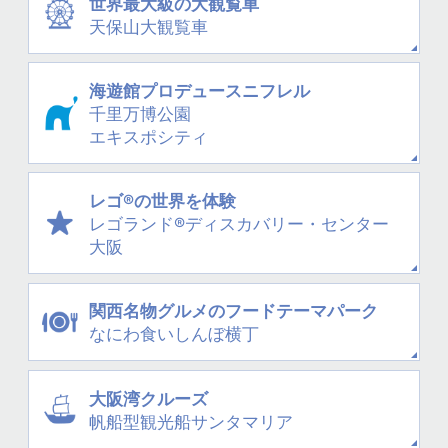
世界最大級の大観覧車
天保山大観覧車
海遊館プロデュース
ニフレル
千里万博公園
エキスポシティ
レゴ®の世界を体験
レゴランド®
ディスカバリー・
センター
大阪
関西名物グルメの
フードテーマパーク
なにわ
食いしんぼ横丁
大阪湾クルーズ
帆船型観光船
サンタマリア