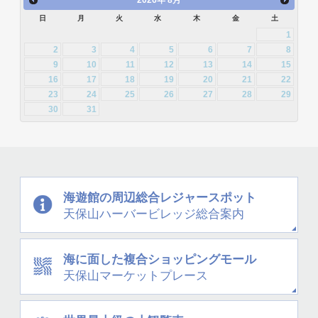
2026
年
8月
2013年6月 [28]
2013年5月 [29]
2012年8月 [12]
2012年7月 [1]
日
月
火
水
木
金
土
2014年2月 [20]
2014年1月 [24]
2013年4月 [29]
2013年3月 [27]
1
2012年3月 [2]
2
3
4
5
6
7
8
2013年2月 [26]
2013年1月 [31]
9
10
11
12
13
14
15
16
17
18
19
20
21
22
23
24
25
26
27
28
29
30
31
海遊館の周辺
総合レジャースポット
天保山
ハーバービレッジ
総合案内
海に面した
複合ショッピングモール
天保山
マーケットプレース