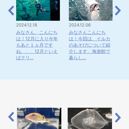
2024.12.18
2024.12.06
202
のユ
みなさん、こんにち
みなさんこんにち
み
いる
は！12月に入り今年
は！今回は、イルカ
は
紹介
もあと１ヵ月です
のあそびについて紹
マ
の隙
ね、、、12月といえ
介します。海遊館で
ぼ
ばクリ...
暮らし...
と、1