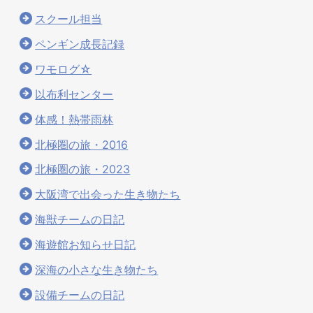
スクール担当
ペンギン成長記録
ワモログ☆
以布利センター
体感！熱帯雨林
北極圏の旅・2016
北極圏の旅・2023
大阪湾で出会った生き物たち
海獣チームの日記
海遊館お知らせ日記
深海の小さな生き物たち
設備チームの日記