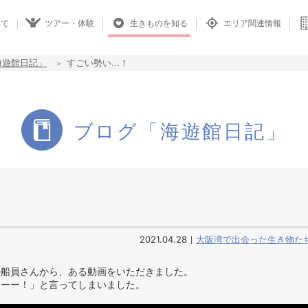
いて
ツアー・体験
生きものを知る
エリア関連情報
海遊館日記」
すごい勢い...！
ブログ「海遊館日記」
2021.04.28
大阪湾で出会った生き物た
の船員さんから、ある動画をいただきました。
ーーー！」と言ってしまいました。