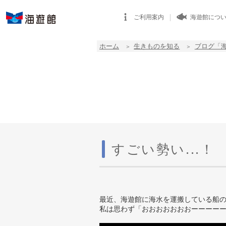
ご利用案内
海遊館につ
ホーム
生きものを知る
ブログ「
すごい勢い...！
最近、海遊館に海水を運搬している船
私は思わず「おおおおおおおーーーー