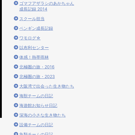
ゴマフアザラシのあかちゃん
成長記録 2014
スクール担当
ペンギン成長記録
ワモログ☆
以布利センター
体感！熱帯雨林
北極圏の旅・2016
北極圏の旅・2023
大阪湾で出会った生き物たち
海獣チームの日記
海遊館お知らせ日記
深海の小さな生き物たち
設備チームの日記
魚類チームの日記