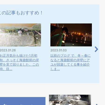
この記事もおすすめ！
2023.01.26
2023.01.03
20
お正月気分も抜けた1月初
以前のブログ で、冬～春に
日
旬、さっそく海遊館前の岸
なると海遊館前の岸壁にア
は
壁を見て回りました。この
ユが回遊してくる事を紹介
ミ
時、目...
しま...
が