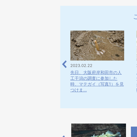
2022.05.13
2023.02.22
ウミグモは、陸にすむクモ
先日、大阪府岸和田市の人
と同じ節足動物ですが、そ
工干潟の調査に参加した
の中でも別のグループに含
時、マテガイ（写真1）を見
まれ...
つけま...