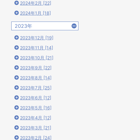
2024年2月 [22]
2024年1月 [18]
2023年
2023年12月 [19]
2023年11月 [14]
2023年10月 [21]
22.11.28
2022.10.17
2022
2023年9月 [22]
本にすむシジミの仲間
先日、海底から引きあげた
海遊
2023年8月 [14]
、ヤマトシジミやマシジ
カゴに付着する生物が激減
る生
、セタシジミなどです
していた話をしました。
を沈
2023年7月 [25]
、中で...
（→「真...
回程度
2023年6月 [12]
2023年5月 [16]
2023年4月 [12]
2023年3月 [21]
2023年2月 [24]