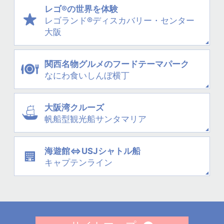
レゴ®の世界を体験
レゴランド®
ディスカバリー・
センター
大阪
関西名物グルメの
フードテーマパーク
なにわ
食いしんぼ横丁
大阪湾クルーズ
帆船型観光船
サンタマリア
海遊館⇔USJシャトル船
キャプテンライン