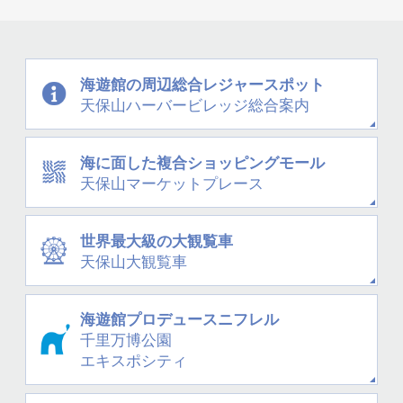
海遊館の周辺
総合レジャースポット
天保山
ハーバービレッジ
総合案内
海に面した
複合ショッピングモール
天保山
マーケットプレース
世界最大級の大観覧車
天保山大観覧車
海遊館プロデュース
ニフレル
千里万博公園
エキスポシティ