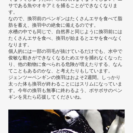
サである魚やオキアミを捕ることができなくなりま
お問い合わせ
す。
なので、換羽前のペンギンはたくさんエサを食べて脂
肪を蓄え、換羽中の絶食に備えるのです。
水槽の中でも同じで、自然界と同じように換羽前には
たくさんエサを食べ、換羽が始まるとエサを食べなく
なります。
個人的には一部の羽毛が抜けているだけでも、水中で
俊敏な動きができなくなるためエサを捕れなくなった
り、他の動物に食べられる危険が増えたりする、なん
てこともあるのかな、と考えたりもしています。
ジェンツーペンギンの換羽はおよそ2週間。しっかり
太った体も換羽が終わることにはスリムになっていま
す。今年の換羽も無事に終わるよう、ボサボサのペン
ギンを見たら応援してくださいね。