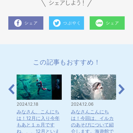
この記事もおすすめ！
2024.12.18
2024.12.06
202
のユ
みなさん、こんにち
みなさんこんにち
み
いる
は！12月に入り今年
は！今回は、イルカ
は
紹介
もあと１ヵ月です
のあそびについて紹
マ
の隙
ね、、、12月といえ
介します。海遊館で
ぼ