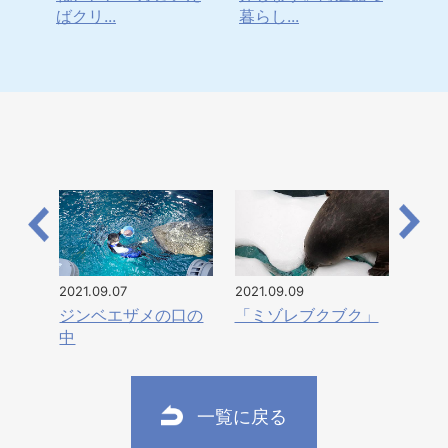
ばクリ...
暮らし...
と、1
2021.09.07
2021.09.09
ジンベエザメの口の
「ミゾレブクブク」
中
一覧に戻る