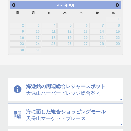
2011年12月 [1]
2015年2月 [22]
2015年1月 [25]
2014年4月 [32]
2014年3月 [26]
2026
年
8月
2013年6月 [28]
2013年5月 [29]
2012年8月 [12]
2012年7月 [1]
日
月
火
水
木
金
土
2014年2月 [20]
2014年1月 [24]
2013年4月 [29]
2013年3月 [27]
1
2012年3月 [2]
2
3
4
5
6
7
8
2013年2月 [26]
2013年1月 [31]
9
10
11
12
13
14
15
16
17
18
19
20
21
22
23
24
25
26
27
28
29
30
31
海遊館の周辺
総合レジャースポット
天保山
ハーバービレッジ
総合案内
海に面した
複合ショッピングモール
天保山
マーケットプレース