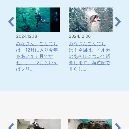
2024.12.18
2024.12.06
202
のユ
みなさん、こんにち
みなさんこんにち
み
いる
は！12月に入り今年
は！今回は、イルカ
は
紹介
もあと１ヵ月です
のあそびについて紹
マ
の隙
ね、、、12月といえ
介します。海遊館で
ぼ
ばクリ...
暮らし...
と、1