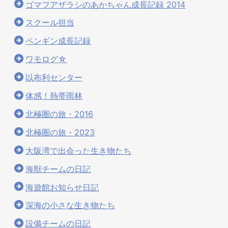
ゴマフアザラシのあかちゃん成長記録 2014
スクール担当
ペンギン成長記録
ワモログ☆
以布利センター
体感！熱帯雨林
北極圏の旅・2016
北極圏の旅・2023
大阪湾で出会った生き物たち
海獣チームの日記
海遊館お知らせ日記
深海の小さな生き物たち
設備チームの日記