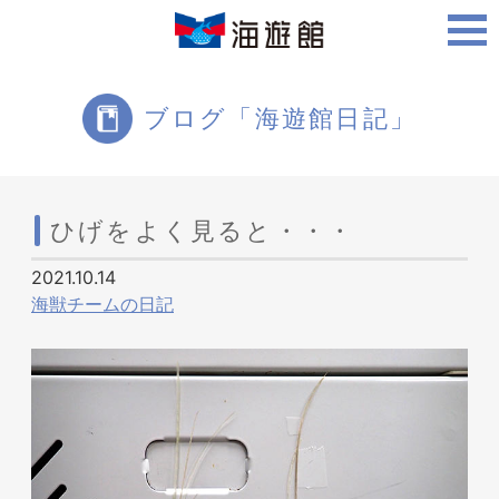
ご利用案内
ブログ「海遊館日記」
海遊館について
ひげをよく見ると・・・
2021.10.14
ツアー・体験
海獣チームの日記
生きものを知る
周辺スポット