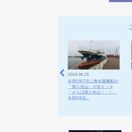
2022.07.19
2024.06.25
設備チームで管理している
令和5年7月に海水運搬船の
ドライバーを整理するた
「第八先山」が去り（→
め、要るものと要らないも
「さらば第八先山！」）、
のに分...
令和5年8...