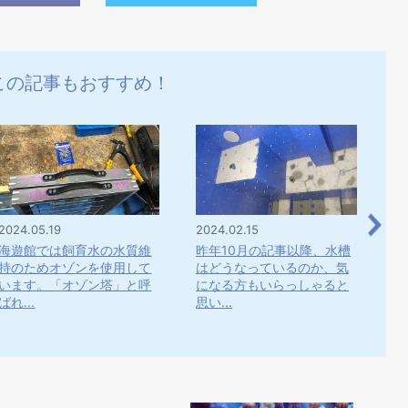
この記事もおすすめ！
2024.05.19
2024.02.15
20
海遊館では飼育水の水質維
昨年10月の記事以降、水槽
7
持のためオゾンを使用して
はどうなっているのか、気
（
います。「オゾン塔」と呼
になる方もいらっしゃると
道
ばれ...
思い...
海