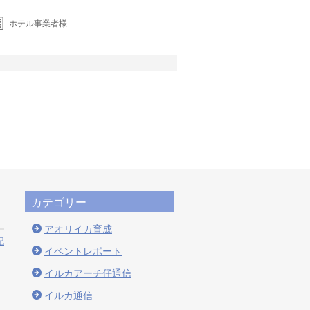
ホテル事業者様
カテゴリー
アオリイカ育成
記
イベントレポート
イルカアーチ仔通信
イルカ通信