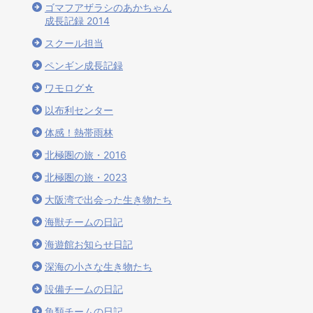
ゴマフアザラシのあかちゃん
成長記録 2014
スクール担当
ペンギン成長記録
習
ワモログ☆
以布利センター
体感！熱帯雨林
北極圏の旅・2016
北極圏の旅・2023
大阪湾で出会った生き物たち
海獣チームの日記
海遊館お知らせ日記
深海の小さな生き物たち
設備チームの日記
魚類チームの日記