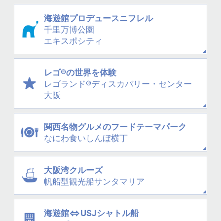
海遊館プロデュース
ニフレル
千里万博公園
エキスポシティ
レゴ®の世界を体験
レゴランド®
ディスカバリー・
センター
大阪
関西名物グルメの
フードテーマパーク
なにわ
食いしんぼ横丁
大阪湾クルーズ
帆船型観光船
サンタマリア
海遊館⇔USJシャトル船