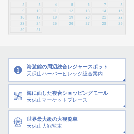
2012年3月 [2]
2
3
4
5
6
7
8
2013年2月 [26]
2013年1月 [31]
9
10
11
12
13
14
15
16
17
18
19
20
21
22
23
24
25
26
27
28
29
30
31
海遊館の周辺
総合レジャースポット
天保山
ハーバービレッジ
総合案内
海に面した
複合ショッピングモール
天保山
マーケットプレース
世界最大級の大観覧車
天保山大観覧車