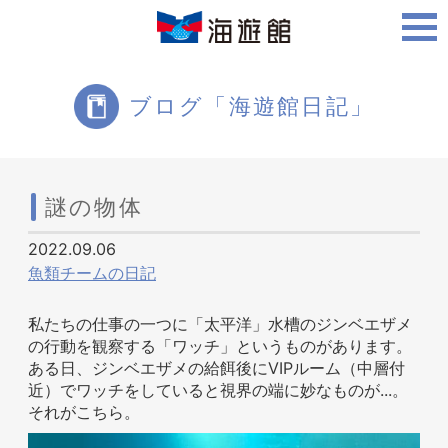
ご利用案内
ブログ「海遊館日記」
海遊館について
謎の物体
2022.09.06
ツアー・体験
魚類チームの日記
私たちの仕事の一つに「太平洋」水槽のジンベエザメ
の行動を観察する「ワッチ」というものがあります。
生きものを知る
ある日、ジンベエザメの給餌後にVIPルーム（中層付
近）でワッチをしていると視界の端に妙なものが...。
それがこちら。
周辺スポット