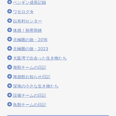
ペンギン成長記録
ワモログ☆
以布利センター
体感！熱帯雨林
北極圏の旅・2016
北極圏の旅・2023
大阪湾で出会った生き物たち
海獣チームの日記
海遊館お知らせ日記
深海の小さな生き物たち
設備チームの日記
魚類チームの日記