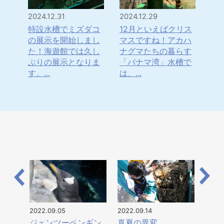
2024.12.31
2024.12.29
202
は！
特設水槽でミズダコ
12月といえばクリス
「
・・
の展示を開始しまし
マスですね！アカハ
年
水
た！海遊館では久し
ナグマたちの暮らす
ナ
てき
ぶりの展示となりま
「パナマ湾」水槽で
ま
す。...
は、...
日本
2022.09.05
2022.09.14
ジェンツーペンギン
真夏の異変