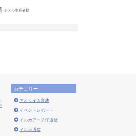
ホテル事業者様
カテゴリー
アオリイカ育成
記
イベントレポート
イルカアーチ仔通信
イルカ通信