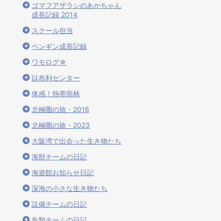
ゴマフアザラシのあかちゃん
成長記録 2014
スクール担当
ペンギン成長記録
ワモログ☆
以布利センター
体感！熱帯雨林
北極圏の旅・2016
北極圏の旅・2023
大阪湾で出会った生き物たち
海獣チームの日記
海遊館お知らせ日記
深海の小さな生き物たち
設備チームの日記
魚類チームの日記