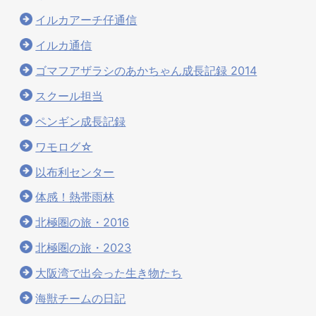
イルカアーチ仔通信
イルカ通信
ゴマフアザラシのあかちゃん成長記録 2014
スクール担当
ペンギン成長記録
ワモログ☆
以布利センター
体感！熱帯雨林
北極圏の旅・2016
北極圏の旅・2023
大阪湾で出会った生き物たち
海獣チームの日記