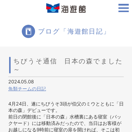
ご利用案内
ブログ「海遊館日記」
海遊館について
ちびうそ通信 日本の森でました
～
ツアー・体験
2024.05.08
魚類チームの日記
生きものを知る
4月24日、遂にちびうそ3頭が伯父のミウとともに「日
本の森」デビューです。
前日の閉館後に「日本の森」水槽裏にある寝室（バッ
クヤード）には移動済みだったので、当日はお客様が
お越しになる9時前に寝室の扉を開ければ、そこは初
周辺スポット