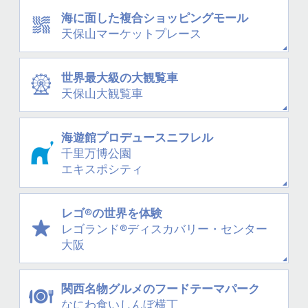
海に面した
複合ショッピングモール
天保山
マーケットプレース
世界最大級の大観覧車
天保山大観覧車
海遊館プロデュース
ニフレル
千里万博公園
エキスポシティ
レゴ®の世界を体験
レゴランド®
ディスカバリー・
センター
大阪
関西名物グルメの
フードテーマパーク
なにわ
食いしんぼ横丁