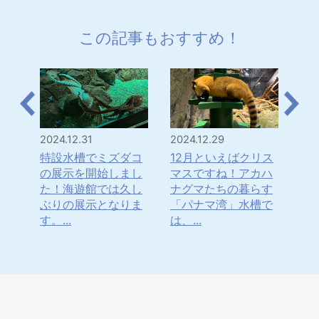
この記事もおすすめ！
2024.12.31
2024.12.29
202
は！
特設水槽でミズダコ
12月といえばクリス
「
・・
の展示を開始しまし
マスですね！アカハ
年
水
た！海遊館では久し
ナグマたちの暮らす
ナ
てき
ぶりの展示となりま
「パナマ湾」水槽で
ま
す。...
は、...
日本