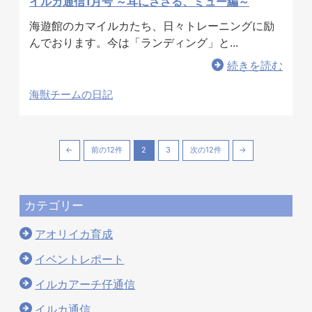
イルカ通信1月号 ～耳にささる、ミュー編～
海遊館のカマイルカたち、日々トレーニングに励
んでおります。今は「ランディング」と...
続きを読む
海獣チームの日記
←
前の12件
2
3
次の12件
→
カテゴリー
アオリイカ育成
イベントレポート
イルカアーチ仔通信
イルカ通信