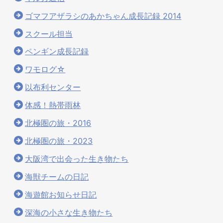
ゴマフアザラシのあかちゃん成長記録 2014
スクール担当
ペンギン成長記録
ワモログ☆
以布利センター
体感！熱帯雨林
北極圏の旅・2016
北極圏の旅・2023
大阪湾で出会った生き物たち
海獣チームの日記
海遊館お知らせ日記
深海の小さな生き物たち