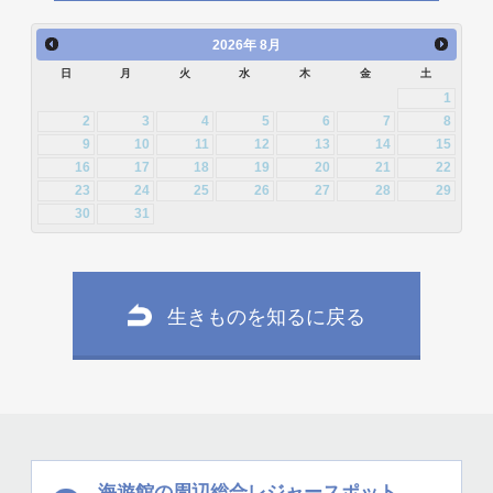
2013年8月 [26]
2013年7月 [26]
2012年10月 [12]
2012年9月 [5]
2011年12月 [1]
2015年2月 [22]
2015年1月 [25]
2014年4月 [32]
2014年3月 [26]
2026
年
8月
2013年6月 [28]
2013年5月 [29]
2012年8月 [12]
2012年7月 [1]
日
月
火
水
木
金
土
2014年2月 [20]
2014年1月 [24]
2013年4月 [29]
2013年3月 [27]
1
2012年3月 [2]
2
3
4
5
6
7
8
2013年2月 [26]
2013年1月 [31]
9
10
11
12
13
14
15
16
17
18
19
20
21
22
23
24
25
26
27
28
29
30
31
生きものを知るに戻る
海遊館の周辺
総合レジャースポット