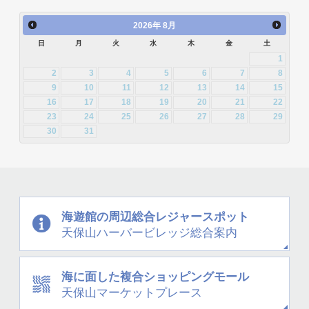
2013年8月 [26]
2013年7月 [26]
2012年10月 [12]
2012年9月 [5]
2011年12月 [1]
2015年2月 [22]
2015年1月 [25]
2014年4月 [32]
2014年3月 [26]
2026
年
8月
2013年6月 [28]
2013年5月 [29]
2012年8月 [12]
2012年7月 [1]
日
月
火
水
木
金
土
2014年2月 [20]
2014年1月 [24]
2013年4月 [29]
2013年3月 [27]
1
2012年3月 [2]
2
3
4
5
6
7
8
2013年2月 [26]
2013年1月 [31]
9
10
11
12
13
14
15
16
17
18
19
20
21
22
23
24
25
26
27
28
29
30
31
海遊館の周辺
総合レジャースポット
天保山
ハーバービレッジ
総合案内
海に面した
複合ショッピングモール
天保山
マーケットプレース