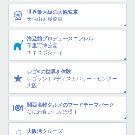
世界最大級の大観覧車
天保山大観覧車
海遊館プロデュース
ニフレル
千里万博公園
エキスポシティ
レゴ®の世界を体験
レゴランド®
ディスカバリー・
センター
大阪
関西名物グルメの
フードテーマパーク
なにわ
食いしんぼ横丁
大阪湾クルーズ