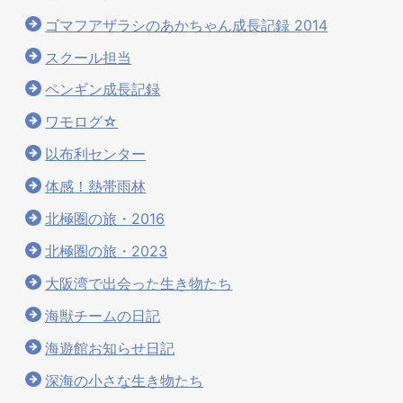
ゴマフアザラシのあかちゃん成長記録 2014
スクール担当
ペンギン成長記録
ワモログ☆
以布利センター
体感！熱帯雨林
北極圏の旅・2016
北極圏の旅・2023
大阪湾で出会った生き物たち
海獣チームの日記
海遊館お知らせ日記
深海の小さな生き物たち