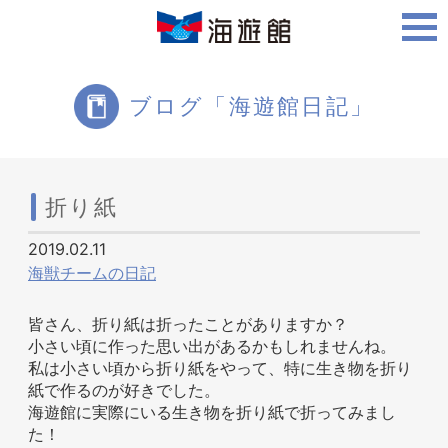
ご利用案内
ブログ「海遊館日記」
海遊館について
折り紙
2019.02.11
ツアー・体験
海獣チームの日記
皆さん、折り紙は折ったことがありますか？
小さい頃に作った思い出があるかもしれませんね。
生きものを知る
私は小さい頃から折り紙をやって、特に生き物を折り
紙で作るのが好きでした。
海遊館に実際にいる生き物を折り紙で折ってみまし
た！
周辺スポット