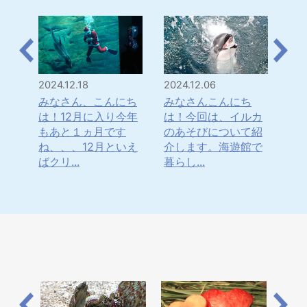
2024.12.18
2024.12.06
202
のユ
みなさん、こんにち
みなさんこんにち
み
いる
は！12月に入り今年
は！今回は、イルカ
は
紹介
もあと１ヵ月です
のあそびについて紹
マ
の隙
ね、、、12月といえ
介します。海遊館で
ぼ
ばクリ...
暮らし...
と、1