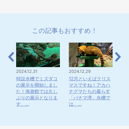
この記事もおすすめ！
2024.12.31
2024.12.29
202
は！
特設水槽でミズダコ
12月といえばクリス
「
・・
の展示を開始しまし
マスですね！アカハ
年
水
た！海遊館では久し
ナグマたちの暮らす
ナ
てき
ぶりの展示となりま
「パナマ湾」水槽で
ま
す。...
は、...
日本