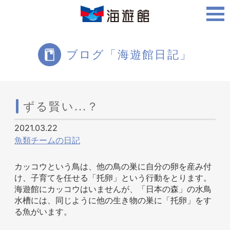
ご利用案内
ブログ「海遊館日記」
海遊館について
ずる賢い...？
2021.03.22
ツアー・体験
魚類チームの日記
カッコウという鳥は、他の鳥の巣に自分の卵を産み付
け、子育てを任せる「托卵」という行動をとります。
生きものを知る
海遊館にカッコウはいませんが、「日本の森」の水鳥
水槽には、同じように他の生き物の巣に「托卵」をす
る魚がいます。
周辺スポット