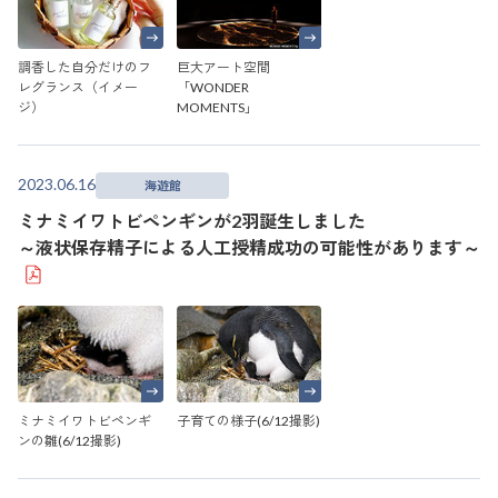
調香した自分だけのフ
巨大アート空間
レグランス（イメー
「WONDER
ジ）
MOMENTS」
2023.06.16
海遊館
ミナミイワトビペンギンが2羽誕生しました
～液状保存精子による人工授精成功の可能性があります～
ミナミイワトビペンギ
子育ての様子(6/12撮影)
ンの雛(6/12撮影)