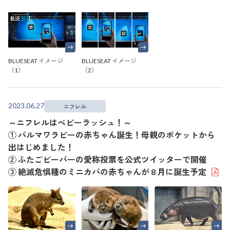
BLUESEAT イメージ
BLUESEAT イメージ
（1）
（2）
2023.06.27
ニフレル
～ニフレルはベビーラッシュ！～
① パルマワラビーの赤ちゃん誕生！母親のポケットから
出はじめました！
② ふたごビーバーの愛称投票を公式ツイッターで開催
③ 絶滅危惧種のミニカバの赤ちゃんが 8 月に誕生予定