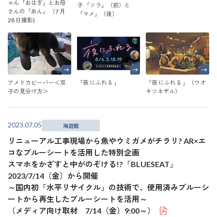
ゃん「おはぎ」とお母
子 「ソラ」（前）と
さんの「あん」 （7 月
「マメ」（後）
28 日撮影)
アメリカビーバー＜双
「夜 にふれる 」
「夜 にふれる 」（ワオ
子の見分け方＞
キツネザル）
2023.07.05
海遊館
リニューアル工事現場から魚やウミガメがチラリ? AR×エ
コなブルーシートを活用した特別企画
スマホをかざすと中がのぞける!?「BLUESEAT」
2023/7/14（金）から開催
～国内初「水平リサイクル」の技術で、使用済みブルーシ
ートから再生したブルーシートを活用～
（メディア向け取材 7/14（金）9:00～）