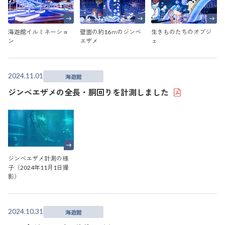
海遊館イルミネーショ
壁面の約16ｍのジンベ
生きものたちのオブジ
ン
エザメ
ェ
2024.11.01
海遊館
ジンベエザメの全長・胴回りを計測しました
ジンベエザメ計測の様
子（2024年11月1日撮
影）
2024.10.31
海遊館