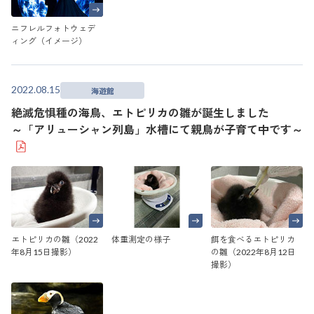
ニフレルフォトウェデ
ィング（イメージ）
2022.08.15
海遊館
絶滅危惧種の海鳥、エトピリカの雛が誕生しました
～「アリューシャン列島」水槽にて親鳥が子育て中です～
エトピリカの雛（2022
体重測定の様子
餌を食べるエトピリカ
年8月15日撮影）
の雛（2022年8月12日
撮影）