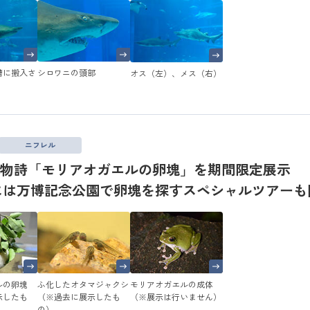
槽に搬入さ
シロワニの頭部
オス（左）、メス（右）
ニフレル
物詩「モリアオガエルの卵塊」を期間限定展示
には万博記念公園で卵塊を探すスペシャルツアー
ルの卵塊
ふ化したオタマジャクシ
モリアオガエルの成体
示したも
（※過去に展示したも
（※展示は行いません）
の）