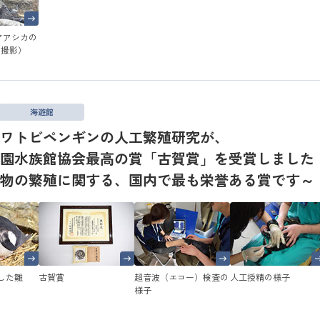
アアシカの
日撮影）
海遊館
ワトビペンギンの人工繁殖研究が、
園水族館協会最高の賞「古賀賞」を受賞しました
動物の繁殖に関する、国内で最も栄誉ある賞です～
生した雛
古賀賞
超音波（エコー）検査の
人工授精の様子
様子