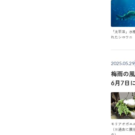
「太平洋」水
れたシロワニ
2025.05.29
梅雨の風
6月7日
モリアオガエ
（※過去に展
の）