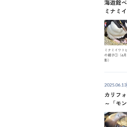
海遊館ベ
ミナミイ
ミナミイワト
の親子①（6月
影）
2025.06.13
カリフォ
～「モ