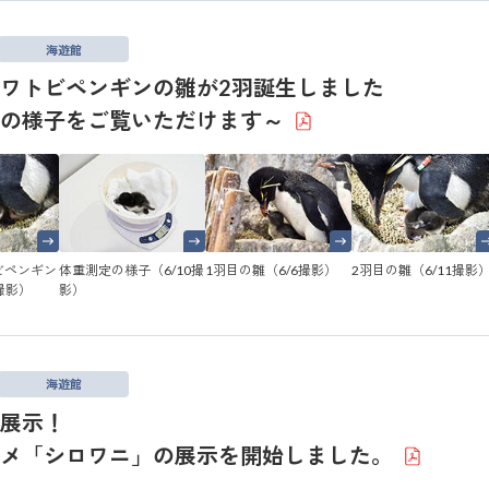
海遊館
ワトビペンギンの雛が2羽誕生しました
ての様子をご覧いただけます～
ビペンギン
体重測定の様子（6/10撮
1羽目の雛（6/6撮影）
2羽目の雛（6/11撮影
撮影）
影）
海遊館
展示！
サメ「シロワニ」の展示を開始しました。