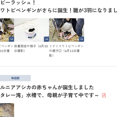
ビーラッシュ！
ワトビペンギンがさらに誕生！雛が3羽になりま
ビペンギン
体重測定の様子（6月10
ミナミイワトビペンギン
11日撮
日撮影）
の親子②（6月11日撮
影）
海遊館
ルニアアシカの赤ちゃんが誕生しました
ンタレー湾」水槽で、母親が子育て中です～