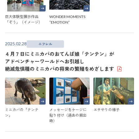
巨大体験型展示作品
WONDER MOMENTS
「ぞう」（イメージ）
”EMOTION”
2025.02.28
ニフレル
４月７日にミニカバのおてんば娘「テンテン」が
アドベンチャーワールドへお引越し
絶滅危惧種のミニカバの将来の繁殖をめざします
ミニカバの「テンテ
メッセージをケージに
エサやりの様子
ン」
貼り付け（過去の搬出
時）