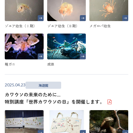
ゾエア幼生（Ⅰ期）
ゾエア幼生（Ⅱ期）
メガロパ幼生
稚ガニ
成体
2025.04.23
海遊館
カワウソの未来のために...
特別講座『世界カワウソの日』を開催します。