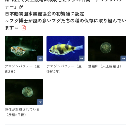
ァー」が
日本動物園水族館協会の初繁殖に認定
～フグ博士が謎の多いフグたちの種の保存に取り組んでい
ます～
アマゾンパファー（生
アマゾンパファー（生
受精卵（人工授精日）
後2日）
後約2年）
胚体が形成されている
（授精2日後）