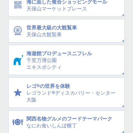
海に面した
複合ショッピングモール
天保山
マーケットプレース
世界最大級の大観覧車
天保山大観覧車
海遊館プロデュース
ニフレル
千里万博公園
エキスポシティ
レゴ®の世界を体験
レゴランド®
ディスカバリー・
センター
大阪
関西名物グルメの
フードテーマパーク
なにわ
食いしんぼ横丁