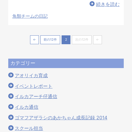
続きを読む
魚類チームの日記
←
前の12件
2
次の12件
←
カテゴリー
アオリイカ育成
イベントレポート
イルカアーチ仔通信
イルカ通信
ゴマフアザラシのあかちゃん成長記録 2014
スクール担当