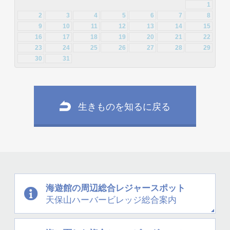
2014年2月 [20]
2014年1月 [24]
2013年4月 [29]
2013年3月 [27]
1
2012年3月 [2]
2
3
4
5
6
7
8
2013年2月 [26]
2013年1月 [31]
9
10
11
12
13
14
15
16
17
18
19
20
21
22
23
24
25
26
27
28
29
30
31
生きものを知るに戻る
海遊館の周辺
総合レジャースポット
天保山
ハーバービレッジ
総合案内