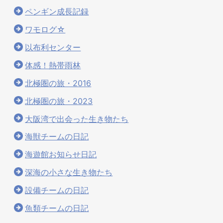
ペンギン成長記録
ワモログ☆
以布利センター
体感！熱帯雨林
北極圏の旅・2016
北極圏の旅・2023
大阪湾で出会った生き物たち
海獣チームの日記
海遊館お知らせ日記
深海の小さな生き物たち
設備チームの日記
魚類チームの日記