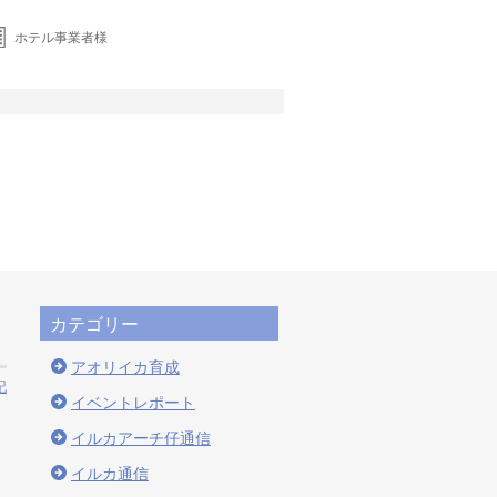
ホテル事業者様
カテゴリー
アオリイカ育成
記
イベントレポート
イルカアーチ仔通信
イルカ通信