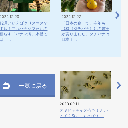
2024.12.29
2024.12.27
20
12月といえばクリスマスで
「日本の森」で、今年も
「
すね！アカハナグマたちの
【橘（タチバナ）】の果実
に
暮らす「パナマ湾」水槽で
が実りました。タチバナは
き
は、...
日本固...
ベマ
一覧に戻る
2020.09.11
オヤビッチャの赤ちゃんが
とても愛おしいのです。