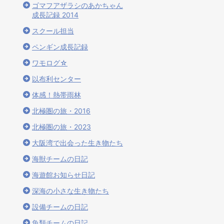
ゴマフアザラシのあかちゃん
成長記録 2014
スクール担当
ペンギン成長記録
ワモログ☆
以布利センター
体感！熱帯雨林
北極圏の旅・2016
北極圏の旅・2023
大阪湾で出会った生き物たち
海獣チームの日記
海遊館お知らせ日記
深海の小さな生き物たち
設備チームの日記
魚類チームの日記