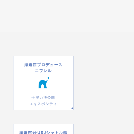
海遊館プロデュース
ニフレル
千里万博公園
エキスポシティ
海遊館⇔USJシャトル船