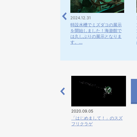
2024.11.30
2024.12.31
皆さんこんにちは！今回は
特設水槽でミズダコの展示
こちら・・・7月に「太平
を開始しました！海遊館で
洋」水槽に新しくやってき
は久しぶりの展示となりま
て、す...
す。...
2020.09.05
「はじめまして！」のスズ
フリクラゲ