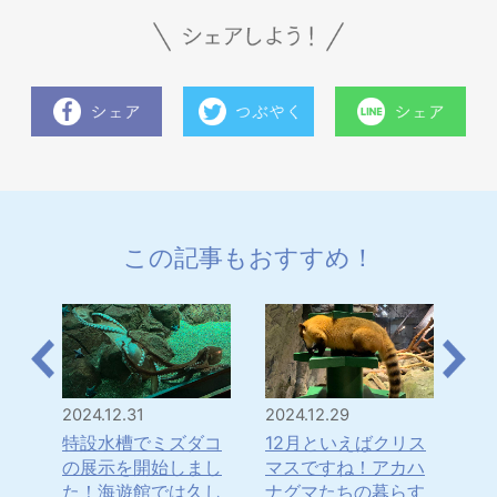
この記事もおすすめ！
2024.12.31
2024.12.29
202
は！
特設水槽でミズダコ
12月といえばクリス
「
・・
の展示を開始しまし
マスですね！アカハ
年
水
た！海遊館では久し
ナグマたちの暮らす
ナ