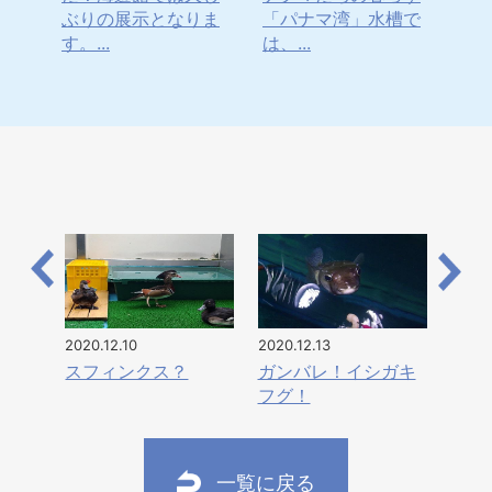
てき
ぶりの展示となりま
「パナマ湾」水槽で
ま
す。...
は、...
日本
2020.12.10
2020.12.13
スフィンクス？
ガンバレ！イシガキ
フグ！
一覧に戻る