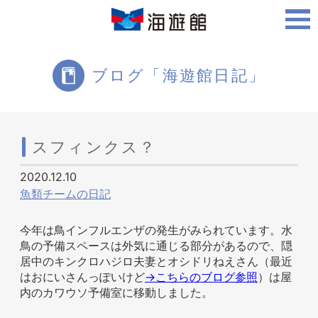
ご利用案内
ブログ「海遊館日記」
海遊館について
スフィンクス？
2020.12.10
ツアー・体験
魚類チームの日記
今年は鳥インフルエンザの発生がみられています。水
鳥の予備スペースは外気に通じる部分があるので、隠
生きものを知る
居中のキンクロハジロ夫妻とオシドリねえさん（最近
はおにいさんっぽいけど
→こちらのブログ参照
）は屋
内のカワウソ予備室に移動しました。
周辺スポット