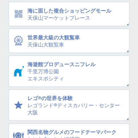
海に面した
複合ショッピングモール
天保山
マーケットプレース
世界最大級の大観覧車
天保山大観覧車
海遊館プロデュース
ニフレル
千里万博公園
エキスポシティ
レゴ®の世界を体験
レゴランド®
ディスカバリー・
センター
大阪
関西名物グルメの
フードテーマパーク