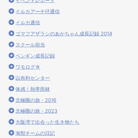
イベントレポート
イルカアーチ仔通信
イルカ通信
ゴマフアザラシのあかちゃん成長記録 2014
スクール担当
ペンギン成長記録
ワモログ☆
以布利センター
体感！熱帯雨林
北極圏の旅・2016
北極圏の旅・2023
大阪湾で出会った生き物たち
海獣チームの日記