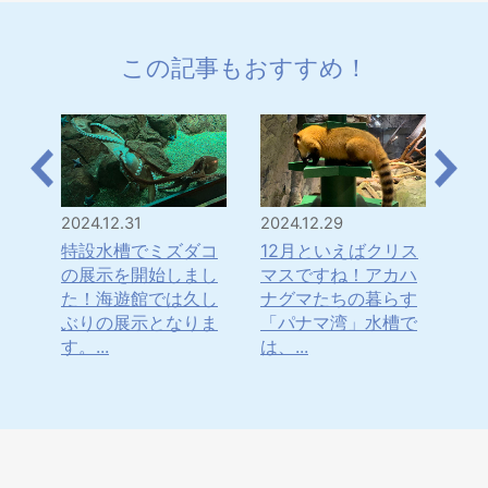
この記事もおすすめ！
2024.12.31
2024.12.29
202
は！
特設水槽でミズダコ
12月といえばクリス
「
・・
の展示を開始しまし
マスですね！アカハ
年
水
た！海遊館では久し
ナグマたちの暮らす
ナ
てき
ぶりの展示となりま
「パナマ湾」水槽で
ま
す。...
は、...
日本