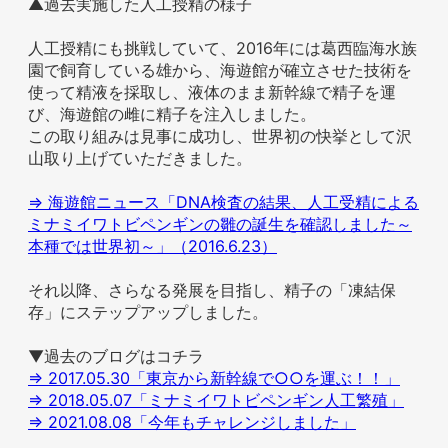
▲過去実施した人工授精の様子
人工授精にも挑戦していて、2016年には葛西臨海水族
園で飼育している雄から、海遊館が確立させた技術を
使って精液を採取し、液体のまま新幹線で精子を運
び、海遊館の雌に精子を注入しました。
この取り組みは見事に成功し、世界初の快挙として沢
山取り上げていただきました。
⇒ 海遊館ニュース「DNA検査の結果、人工受精による
ミナミイワトビペンギンの雛の誕生を確認しました～
本種では世界初～」（2016.6.23）
それ以降、さらなる発展を目指し、精子の「凍結保
存」にステップアップしました。
▼過去のブログはコチラ
⇒ 2017.05.30「東京から新幹線で○○を運ぶ！！」
⇒ 2018.05.07「ミナミイワトビペンギン人工繁殖」
⇒ 2021.08.08「今年もチャレンジしました」