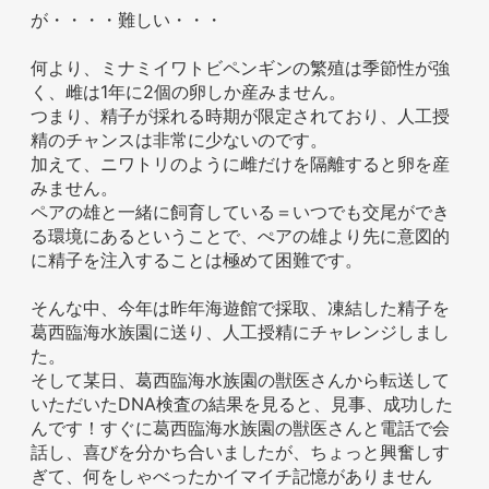
が・・・・難しい・・・
何より、ミナミイワトビペンギンの繁殖は季節性が強
く、雌は1年に2個の卵しか産みません。
つまり、精子が採れる時期が限定されており、人工授
精のチャンスは非常に少ないのです。
加えて、ニワトリのように雌だけを隔離すると卵を産
みません。
ペアの雄と一緒に飼育している＝いつでも交尾ができ
る環境にあるということで、ぺアの雄より先に意図的
に精子を注入することは極めて困難です。
そんな中、今年は昨年海遊館で採取、凍結した精子を
葛西臨海水族園に送り、人工授精にチャレンジしまし
た。
そして某日、葛西臨海水族園の獣医さんから転送して
いただいたDNA検査の結果を見ると、見事、成功した
んです！すぐに葛西臨海水族園の獣医さんと電話で会
話し、喜びを分かち合いましたが、ちょっと興奮しす
ぎて、何をしゃべったかイマイチ記憶がありません