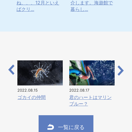
の隙
ね、、、12月といえ
介します。海遊館で
ぼ
ばクリ...
暮らし...
と、1
2022.08.15
2022.08.17
ゴカイの仲間
君のハートはマリン
ブルー？
一覧に戻る