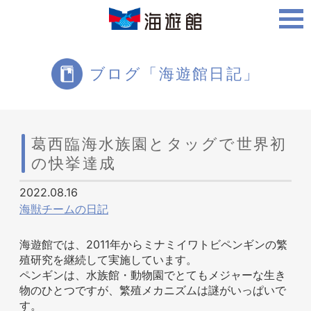
ご利用案内
ブログ「海遊館日記」
海遊館について
葛西臨海水族園とタッグで世界初
の快挙達成
ツアー・体験
2022.08.16
海獣チームの日記
生きものを知る
海遊館では、2011年からミナミイワトビペンギンの繁
殖研究を継続して実施しています。
ペンギンは、水族館・動物園でとてもメジャーな生き
物のひとつですが、繁殖メカニズムは謎がいっぱいで
す。
周辺スポット