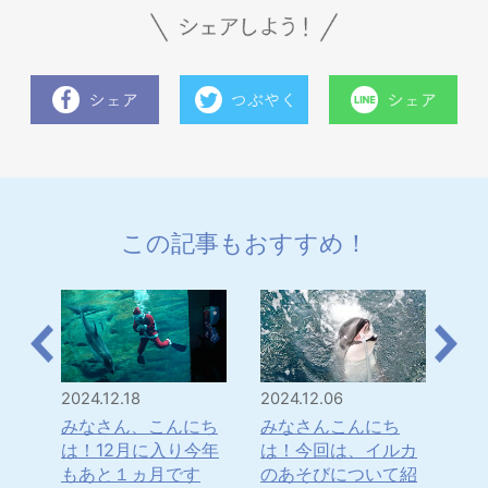
この記事もおすすめ！
2024.12.18
2024.12.06
202
のユ
みなさん、こんにち
みなさんこんにち
み
いる
は！12月に入り今年
は！今回は、イルカ
は
紹介
もあと１ヵ月です
のあそびについて紹
マ