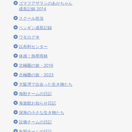
ゴマフアザラシのあかちゃん
成長記録 2014
スクール担当
ペンギン成長記録
ワモログ☆
以布利センター
体感！熱帯雨林
北極圏の旅・2016
北極圏の旅・2023
大阪湾で出会った生き物たち
海獣チームの日記
海遊館お知らせ日記
深海の小さな生き物たち
設備チームの日記
魚類チームの日記