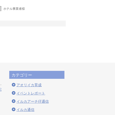
ホテル事業者様
カテゴリー
アオリイカ育成
記
イベントレポート
イルカアーチ仔通信
イルカ通信