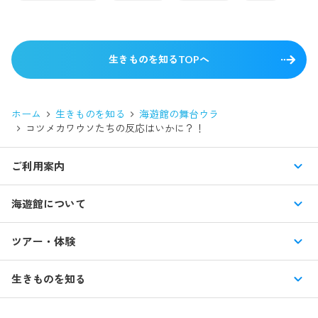
生きものを知るTOPへ
ホーム
生きものを知る
海遊館の舞台ウラ
コツメカワウソたちの反応はいかに？！
ご利用案内
営業時間・休館日
海遊館について
入館料・その他チケット
展示紹介
ツアー・体験
交通アクセス・駐車場
特別企画展
イベント
館内情報
生きものを知る
はじめての海遊館
海遊館ガイドツアー
生きもの図鑑
団体のお客様
海遊館を120%楽しむ