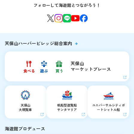
音声ガイド / 海遊館探検隊 すたんぷノート
フォローして海遊館とつながろう！
環境保全への取り組み
よくある質問・お問い合わせ
海遊館ニュース
生きものたちのお食事タイム
海遊館の舞台ウラ
夜の海遊館
天保山ハーバービレッジ総合案内
天保山
マーケットプレース
天保山
帆船型遊覧船
ユニバーサルシティ
ポ
大観覧車
サンタマリア
ートシャトル船
海遊館プロデュース