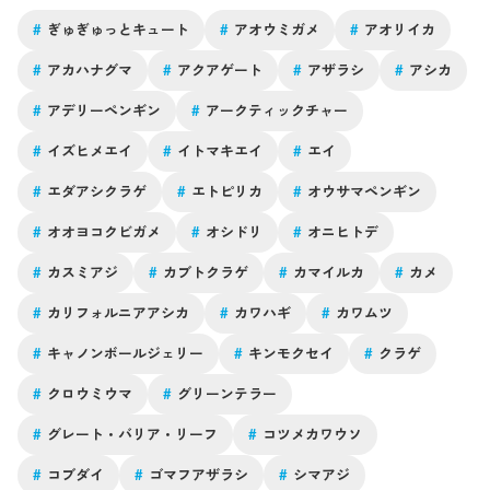
#
ぎゅぎゅっとキュート
#
アオウミガメ
#
アオリイカ
#
アカハナグマ
#
アクアゲート
#
アザラシ
#
アシカ
#
アデリーペンギン
#
アークティックチャー
#
イズヒメエイ
#
イトマキエイ
#
エイ
#
エダアシクラゲ
#
エトピリカ
#
オウサマペンギン
#
オオヨコクビガメ
#
オシドリ
#
オニヒトデ
#
カスミアジ
#
カブトクラゲ
#
カマイルカ
#
カメ
#
カリフォルニアアシカ
#
カワハギ
#
カワムツ
#
キャノンボールジェリー
#
キンモクセイ
#
クラゲ
#
クロウミウマ
#
グリーンテラー
#
グレート・バリア・リーフ
#
コツメカワウソ
#
コブダイ
#
ゴマフアザラシ
#
シマアジ