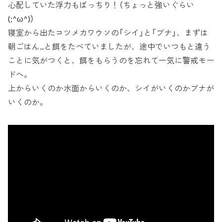
心配していた浮力もばっちり！（ちょっと強いぐらい
(;^ω^)）
寝室から出たコツメカワウソの「シイ」と「ブナ」、まずは
朝ごはん...と餌をたべていましたが、途中でいつもと違う
ことに気がつくと、餌をもらうのを忘れて一気に警戒モー
ドへ。
上からいくのか水面からいくのか、シイがいくのかブナが
いくのか。