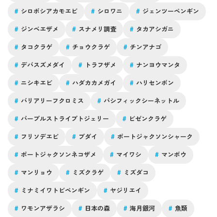
#
シロボシアカモエビ
#
シロワニ
#
ジェンツーペンギン
#
ジンベエザメ
#
スナメリ調査
#
タカアシガニ
#
タコクラゲ
#
チョウクラゲ
#
チンアナゴ
#
デバスズメダイ
#
トラフザメ
#
ナンヨウマンタ
#
ニシキエビ
#
ハダカカメガイ
#
ハリセンボン
#
バリアリーフクロミス
#
パシフィックシーネットル
#
パープルストライプトジェリー
#
ビゼンクラゲ
#
フリソデエビ
#
ブダイ
#
ポートジャクソンシャーク
#
ポートジャクソンネコザメ
#
マイワシ
#
マンボウ
#
マンリョウ
#
ミズクラゲ
#
ミズダコ
#
ミナミイワトビペンギン
#
ヤジリエイ
#
ワモンアザラシ
#
日本の森
#
海月銀河
#
魚類