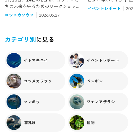
ちの未来を守るためのワークショップ
ワウソの日（World Ott
イベントレポート
202
イベントを開催しました！⇒ ワークシ
みに今年は5月27日
コツメカワウソ
2026.05.27
ョップの様子はこちらワークショップ
の危機に瀕している野
の翌日、さっそく皆さんに手伝ってい
ただいた素敵な「筏（いか
カテゴリ別
に見る
イトマキエイ
イベントレポート
コツメカワウソ
ペンギン
マンボウ
ワモンアザラシ
哺乳類
植物