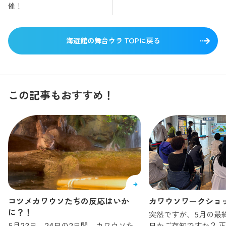
催！
海遊館の舞台ウラ TOPに戻る
この記事もおすすめ！
コツメカワウソたちの反応はいか
カワウソワークショ
に？！
突然ですが、5月の最
5月23日、24日の2日間、カワウソた
日かご存知ですか？ 正解は