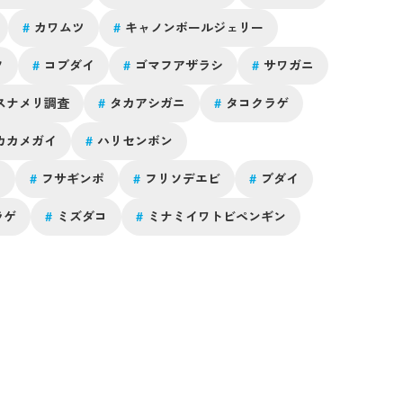
#
カワムツ
#
キャノンボールジェリー
ソ
#
コブダイ
#
ゴマフアザラシ
#
サワガニ
スナメリ調査
#
タカアシガニ
#
タコクラゲ
カカメガイ
#
ハリセンボン
ワ
#
フサギンポ
#
フリソデエビ
#
ブダイ
ラゲ
#
ミズダコ
#
ミナミイワトビペンギン