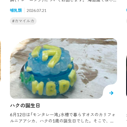
定期で、カマイルカへ潜水して給餌することがありま
ンネコザメ
#
マイワシ
#
マンボウ
#
マンリョウ
#
ミ
哺乳類
2026.07.21
か
す。以前から「タスマン海」水槽で暮らしているミュー、
アクア、ルーシーは潜水給餌もお手の物ですが、2022
ジリエイ
#
ヤマアジサイ
#
ワモンアザラシ
#
北極圏
#カマイルカ
年にやってきたトトは潜水給餌の経験がほとんどありま
せんでした。練習開始時、私が水中に潜ってみたとこ
で
ろ、トトはまさか自分の給餌者が水中にいると思わなか
ったのか、水面でトレーニングをしている他の給餌者の
ところに順番に顔を出し、戸惑っている様子でした。私
が一度浮上し、トトとアイコンタクトを取って改めて水
中に入り、給餌を開始しました。まずは水中で餌がもら
えることを覚えてもらい、その後徐々に飼育員の正面に
いることを覚えてもらいました。今は簡単なサインは伝
わりますが、まだまだ他の個体に比べて出来る種目は少
ないです。これからトトと一緒にたくさんトレーニング
していきます。もしみなさまが海遊館に来られた際に潜
水給餌をしているイルカと飼育員を見かけたら応援して
ハクの誕生日
くださると嬉しいです。 最後に、絶賛練習中のトトをご
覧ください！
6月12日は「モンタレー湾」水槽で暮らすオスのカリフォ
ルニアアシカ、ハクの1歳の誕生日でした。そこで、飼
育員お手製の誕生日氷をプレゼントしてきました。誕生