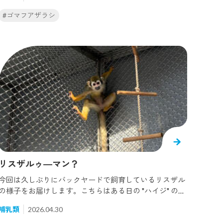
生え変わり）を終えると見分けがつきにくくなります。
この2頭は顔が似ているだけでなく表情まで似ている時
#ゴマフアザラシ
があります。突然ですが、どちらがダイヤでどちらがラ
ピスかわかりますか...？正解は、左がラピス、右がダイ
ヤです！2頭とも餌を待つ時にこの表情をします。他の
アザラシは餌を噛まずに丸呑みしますが、この2頭だけ
魚を少し噛んで食べる癖があり、根拠もなく "親子感" を
感じています。同じ種類のアザラシでも1頭1頭個性があ
ります。泳ぎ方の癖や休憩する場所、姿勢など、ふとし
た瞬間の個性を探してみてください！
リスザルゥ―マン？
今回は久しぶりにバックヤードで飼育しているリスザル
の様子をお届けします。こちらはある日の "ハイジ" の様
子です。餌を置きにケージ内へ入ると、隅から警戒心モ
哺乳類
2026.04.30
ロ出しでこちらを見てきました。「君は〇パイダーマン