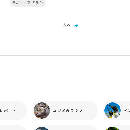
め）当館では2月中旬頃から交尾行動が見られ、餌そっち
#ゴマフアザラシ
でも、翌日にはブナも新しい筏を堪能してくれました
のけで交尾行動を行っていることもしばしば、、、交尾
よ。 さて、お次は予備室のプール周りに設置するステッ
行動が見られなくなる頃、次は換毛期を迎えます。換毛
プ。ステップの設置には、大きなプールから床に飛び降
期では、古い毛が抜け落ち、新しい毛が生えてきます。
りた時に脚に負担がかからないようにする健康管理の目
次へ
換毛期には陸にいることも多く、給餌の時に落ちた毛と
的と、遊んだり寝たりする場所の選択肢を増やす目的が
一緒に垢が見えることもあります。換毛は想像以上のエ
あります。さて、その効果はいかに？！設置をしている
ネルギーを消費します。この時期になると陸で寝ている
横から「ポポ」と「ミウ」の念入りな点検が始まりました。
アザラシがよく見られますが、この行動にも意味があり
一通り点検した後は、安心して2頭でまったりウトウ
ます。普段より水中にいる時間を減らし、陸上にいて体
ト。 おもちゃ替わりの氷をプールに入れると、ポポはス
温を上げることで全身の血流を良くし、毛や表皮の再生
テップの上に取り出し、ミウはまだ眠たかったのか、上
を促進するといわれています。上記の写真はどちらも同
の段でお気に入りの木片を抱えてゴロリ。 ポポもミウも
じアザラシです。1枚目の写真から約1週間後の姿が2枚
ステップが気に入った様子「プールの高さの軽減」、「場
目の写真です。1枚目では全身茶色い毛が目立ち、まだ
々
の選択を増やす」どちらの目的も達成できました！筏も
抜けている毛は少ししかありませんでした。一方、2枚
ステップもカワウソたちにとても良い刺激を与えること
目の写真ではまだ背中の毛は茶色い古い毛が多いです
ができました！ワークショップに参加し、お手伝いして
が、前肢付近は新しい銀色の毛に変わっており、下から
くださったみなさまありがとうございました(^^)/これか
ゴマフアザラシの特徴である「ゴマ模様」が見えていま
らもコツメカワウソたちの飼育環境を豊かにするために
す。アザラシはこの「換毛期」が約１ヵ月続きます。「モ
レポート
コツメカワウソ
ペ
日々工夫していきたいと思います。
ンタレー湾」水槽で暮らすゴマフアザラシたちは、現在
ほとんどの個体が換毛を終え、一年で一番綺麗な毛が生
えています。アザラシたちにとってとても大切な繁殖期