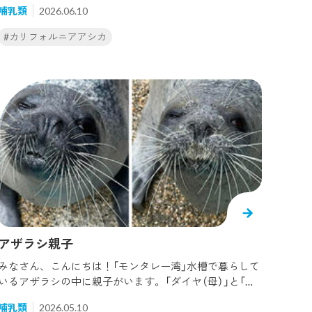
哺乳類
2026.06.10
寝ているので、さすがの安定感。ハクはまだまだです
ね。下の水槽階からもお揃いが見られました。寝るのも
#カリフォルニアアシカ
まねっこ。最近はアスカに似た鳴き方をすることもあり
ます。お母さんのことをよく見ている証拠ですね(^^)
アザラシ親子
みなさん、こんにちは！「モンタレー湾」水槽で暮らして
いるアザラシの中に親子がいます。「ダイヤ（母）」と「ラ
ピス（娘）」です。顔が似ているため、年1回の換毛（毛の
哺乳類
2026.05.10