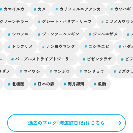
#
カマイルカ
#
カメ
#
カリフォルニアアシカ
#
カワハギ
グリーンテラー
#
グレート・バリア・リーフ
#
コツメカワウ
#
シロワニ
#
ジェンツーペンギン
#
ジンベエザメ
#
#
トラフザメ
#
ナンヨウマンタ
#
ニシキエビ
#
ハダ
ル
#
パープルストライプトジェリー
#
ビゼンクラゲ
#
ビ
コザメ
#
マイワシ
#
マンボウ
#
マンリョウ
#
ミズク
#
北極圏
#
日本の森
#
海月銀河
#
魚類
過去のブログ「海遊館日記」はこちら