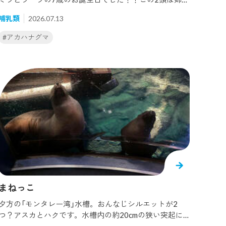
で、現在ミラはバックヤードに、ラーラは「パナマ湾」水
ズクラゲ
哺乳類
2026.07.13
槽にて暮らしています。この日はお祝いとして、ブドウ
で7の数字を作った氷を2頭にプレゼントしました！まず
#
日本の森
#アカハナグマ
は、ミラに与えてみると、、、 数回においを嗅いで、前
足を使ってイジイジしていましたが、、、食べず、、、
(笑)再び与えてみましたが、反応はいまいち、、、あま
りお気に召さなかったようです(笑)気を取り直して、お
次はラーラに与えてみると、、、ミラ同様においを嗅
ぎ、前足でいじいじして食べようとした瞬間に、同じく
「パナマ湾」水槽で暮らしているソラに取られてしまいま
した、、、（笑）今日の主役はあなたじゃない！！と思わ
ず叫んでしまいました（笑）思い通りにいかずなんとも残
念なお祝いとなってしまいました、、、来年は今年より
ももっと盛大にお祝いしてあげるからね！！！何はとも
あれ、今年も無事に健康な状態で2頭の誕生日を迎える
ことができたので良かったです。これからものびのびと
まねっこ
健康に過ごしてくれることを飼育員一同願っていま
す！！
夕方の「モンタレー湾」水槽。おんなじシルエットが2
つ？アスカとハクです。水槽内の約20cmの狭い突起に
乗って、器用に寝ています。 アスカはいつもこのように