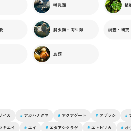
と換毛期についてみなさまに少しでも知っていただけた
哺乳類
植
ら嬉しいです。もし海遊館に来られた際には、水中で泳
ぐアザラシの「毛」にも注目して見てみてください。
物
爬虫類・両生類
調査・研究
鳥類
に
リイカ
#
アカハナグマ
#
アクアゲート
#
アザラシ
#
マキエイ
#
エイ
#
エダアシクラゲ
#
エトピリカ
#
オ