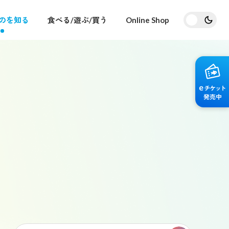
のを知る
食べる/遊ぶ/買う
Online Shop
交通アクセス・駐車場
はじめての海遊館
海遊館ガイドツアー
海遊館の舞台ウラ
天保山大観覧車
企画展を
はじめてご来館される方へ役立つ情報をま
とめました
について
現場ならではの赤ちゃん情報や生きものた
ちの普段の様子などをウラガワからお届け
します