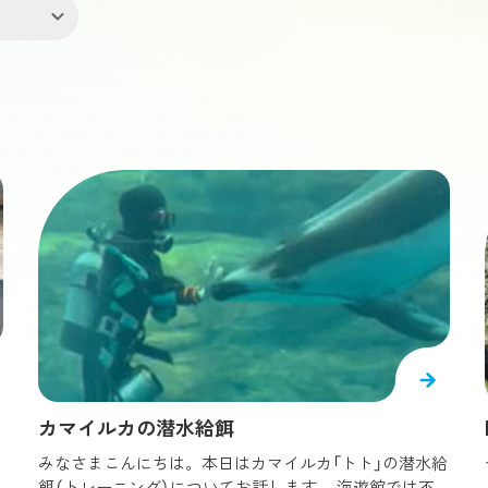
団体のお客様
ドツール
覧船 サンタマリア
生きものたちのお食事タイム
レゴランド®︎･ディスカバリー･
アオリイカ
#
アカハナグマ
#
アクアゲート
#
アザラシ
20%楽しむ
海遊館ニュース
ントレポート
コツメカワウソ
大阪
りつくすスタッフがさらに楽し
最新情報やイベントなど、まとめ
#
イズヒメエイ
#
イトマキエイ
#
エイ
#
エダアシクラ
をお届けします
クできます
オシドリ
#
オニヒトデ
#
カスミアジ
#
カブトクラゲ
ンアザラシ
北極圏調査2026
#
カワムツ
#
キャノンボールジェリー
#
キンモクセイ
ト・バリア・リーフ
#
コツメカワウソ
#
コブダイ
#
ゴマ
海洋生物研究所「以
館の設備の話
布利センター」
シロボシアカモエビ
#
シロワニ
#
ジェンツーペンギン
#
ゲ
#
チョウクラゲ
#
チンアナゴ
#
デバスズメダイ
#
赤ちゃんブログ
飼育員の
カマイルカの潜水給餌
メガイ
#
ハリセンボン
#
バリアリーフクロミス
#
パシフ
みなさまこんにちは。本日はカマイルカ「トト」の潜水給
ゲ
#
ビワ
#
フサギンポ
#
フリソデエビ
#
ブダイ
る
餌（トレーニング）についてお話します。 海遊館では不