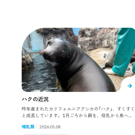
ていこうと思います！生きものたちとの違いが分かりや
すいように、まずは私たちヒトの舌にどんな役割がある
のか見ていきましょう。ヒトの舌の主な役割は4つに分
かれます。1. 味覚を感じる2. 食べ物を噛んだり、飲み込
むときのサポート3. 言葉や音を出す際の発音のサポート
4. 歯並びの維持大きくこの4つが挙げられ、舌という器
官は私たちになくてはならない重要な役割を持っていま
す！では、ここから本題に入っていきますね！今回はそ
れぞれの生きものたちの口の中の写真を撮影してきまし
た！その写真を見ながら、海の生きものたちの舌にはど
んな構造・役割を持つのか見ていきましょう！＜カマイ
ルカ＞まずはカマイルカです！カマイルカの口の中はこ
んな感じになっています！カマイルカの口は大きく、舌
も比例して大きく、分厚いのが特徴です！カマイルカな
どのハクジラ類は餌となる魚やイカを食べる際に、咀嚼
ハクの近況
せず、丸呑みにする「吸引摂餌」という食べ方を持つ特徴
があります。ハクジラ類は魚を丸呑みする時、魚のヒレ
昨年産まれたカリフォルニアアシカの「ハク」、すくすく
や棘が刺さらないように尾側ではなく頭側から飲み込む
と成長しています。1月ごろから餌を、母乳から魚へと
ことがほとんどです。野生のイルカたちは生きている魚
移行してもらうための離乳訓練を行ってきました。カリ
を主に食べます。この時に必ず魚の頭以外を咥えた場合
哺乳類
2026.05.08
フォルニアアシカの授乳期間は約1年。ハクが産まれた
は、咥えなおしを行い頭から飲み込みます。その際に舌