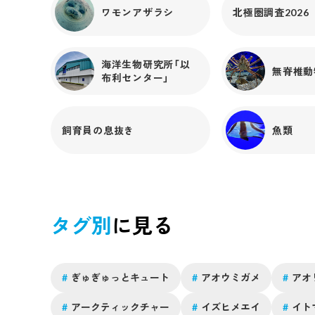
もイルカ・アシカと同じように魚を丸呑みで食べるの
ワモンアザラシ
北極圏調査2026
で、喉の奥に魚を運ぶ役割が舌にはあります。次にこの
写真を見てください！これは正面から撮影した写真です
が、舌先がハートのような形になっています！生きもの
海洋生物研究所「以
ごとに様々な違いや新しい発見があるため、我々飼育員
無脊椎動
布利センター」
は生きものたちを観察することも日々の大切な作業にな
っています！ 皆さんどうでしたか！？今回は3種類の生
きものを見比べてみました。舌の形はそれぞれ少し違い
ますが、その役割は似ている点も多くあります！特に魚
飼育員の息抜き
魚類
を丸吞みにするとことに関しては3種類とも同じでした
ね！私たち人は舌に味覚を感じる味蕾という器官が存在
しますが、魚を丸呑みにする海の生きものたちは、味蕾
をほとんど持たないと言われています。そのため、皆さ
んから「イルカやアシカ、アザラシ達は「味」が分かりま
タグ別
に見る
すか？」と聞かれることがありますが、味蕾がほとんど
く魚を丸呑みしてしまうため、味はあまり分かっていな
いのではないでしょうか！ このブログを読んで、実際
生きものたちの「舌」を見てみたいと思ってくれた方！ぜ
#
ぎゅぎゅっとキュート
#
アオウミガメ
#
アオ
ひ海遊館やお近くの水族館に足を運んでみてはいかがで
しょうか！！ちなみに海遊館では、毎日「生きものたち
#
アークティックチャー
#
イズヒメエイ
#
イト
のお食事タイム」の時間があります！生きものたちの普