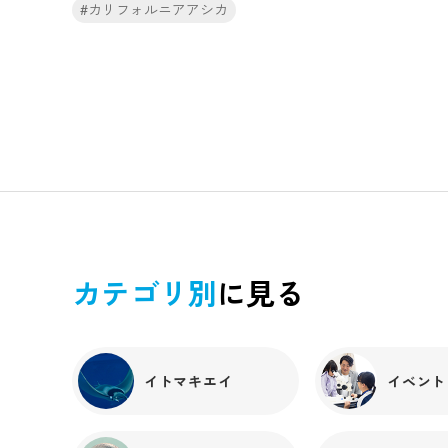
のは昨年6月なので、それまでには人の手から餌の魚を
#カリフォルニアアシカ
を使って頭側から飲み込めるようにサポートしていると
食べてくれたらいいなーと思いながらいろんな種類の魚
思われます。また乳児期には舌に葉状突起というヒダが
を見せたり、氷を口に入れて飲み込むということを覚え
あり、母親の母乳を飲む際にストローの様に巻いて母乳
てもらおうとしていました。最初は魚に興味を示して
を飲むことが分かっています！＜カリフォルニアアシカ
も、おもちゃだと思うのか前肢や鼻先でつんつんする程
＞続いてはカリフォルニアアシカの舌を見てみましょ
度でした。だんだん口に咥えるようになり、振り回すよ
う！アシカたちの舌は細長いですが、人の舌と同じほど
うになり、、、、、そうこうしているうちに、突然！自
の厚さがあるように見えますね！口の中を見ると、歯が
分でちぎった魚を飲み込んだのです！！！最初は見間違
真っ黒で虫歯がいっぱいと思われますが、これは虫歯で
いかと思いましたが、その日をきっかけにどんどんとス
はないので安心してください！！少し話が脱線してしま
ムーズに魚を食べるようになっていきました。まだ母乳
いましたね．．．(泣)アシカたちの舌の役割については
も飲みつつ、魚も食べつつですが、順調に離乳が進んで
イルカ達とよく似ています。アシカが餌を食べる時も咀
います。現在はトレーニングも始めていて、ターゲット
嚼せず、魚を丸吞みにします。この時に魚を口の奥に運
と呼んでいるアバのついた棒にタッチすることを覚えて
ぶ役割があります。 歯はすべて真っ黒ですが、舌も所
カテゴリ別
に見る
いる最中です。 アシカのお食事タイムの際、ハクは基本
黒くなっているのが分かりますか？アシカたちの口が黒
的にお客様からはあまり見えない位置で餌を食べている
いのは、口の中に黒い色素を出す細菌が生息しているか
ことが多いですが、アザラシのお食事タイムが始まると
らだと言われています。細菌といっても悪さをするよう
アザラシの近くをウロウロし始めるので、ぜひその様子
なものではなく健康状態には問題ありません！！＜ゴマ
もご覧ください。
イトマキエイ
イベント
フアザラシ＞次の口の中の写真はゴマフアザラシになり
ます！アザラシの舌の特徴は喉元にかけて横幅が広く、
先ほどのアシカとは違い厚さが薄く見えます。アザラシ