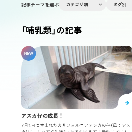
記事テーマを選ぶ
カテゴリ別
タグ別
館内情報
「哺乳類」の記事
館内ガイ
帆船型遊
#
ぎゅぎゅっとキュート
#
アオウミガメ
#
海遊館を1
イトマキエイ
イベ
海遊館を知
#
アデリーペンギン
#
アークティックチャー
くなる情報
#
オウサマペンギン
#
オオヨコクビガメ
#
マンボウ
ワモ
#
カメ
#
カリフォルニアアシカ
#
カワハギ
#
クロウミウマ
#
グリーンテラー
#
グレー
植物
水族
#
サワガニ
#
シマアジ
#
シロクラゲ
#
#
スナメリ調査
#
タカアシガニ
#
タコクラ
爬虫類・両生類
調査・研究
アスカ仔の成長！
#
ナンヨウマンタ
#
ニシキエビ
#
ハダカカ
7月1日に生まれたカリフォルニアアシカの仔（母：アス
#
パープルストライプトジェリー
#
ビゼンクラ
カ）は、もうすぐ生後1ヵ月を迎えます！最近は水に入