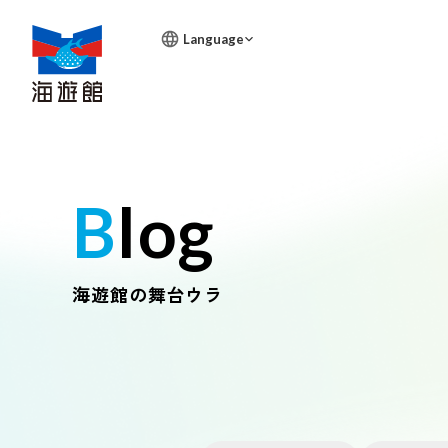
Language
Blog
海遊館の舞台ウラ
営業時間
展示紹介
バックヤ
生きもの
天保山マ
太平洋をめ
その環境を
海遊館で暮
ェック