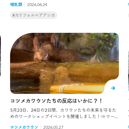
哺乳類
2026.06.24
日おめでとう！と持っていきましたが...この距離感、伝
わりますか？大きな氷の塊にびっくりして近づかなくな
#カリフォルニアアシカ
りました...普段、小さめの氷を喜んで食べているので問
題ないかと思いきや、予想外の反応でした。餌の魚もつ
いてるよーとアピールしましたが、残念ながら近づいて
くれることはありませんでした。なんかごめんと思う飼
育員でした。笑そしてそんな氷を作った飼育員ですが、
実はハクと誕生日が一緒なのです。昨年、自分の誕生日
にハクが産まれた時はとても感慨深く、海遊館で産まれ
て、元気に育ってくれて、本当にうれしく思います。母
親であるアスカにも感謝です。ちなみに氷の行方です
が... いつも通り、ゴマフアザラシのダイヤが一番に来て
楽しみ、そのあとは水中でみんなで楽しんでいました。
その際に、少しですがハクがやってきて遊んでいたので
ホッとしました。
コツメカワウソたちの反応はいかに？！
5月23日、24日の2日間、カワウソたちの未来を守るた
めのワークショップイベントを開催しました！⇒ ワーク
ショップの様子はこちらワークショップの翌日、さっそ
コツメカワウソ
2026.05.27