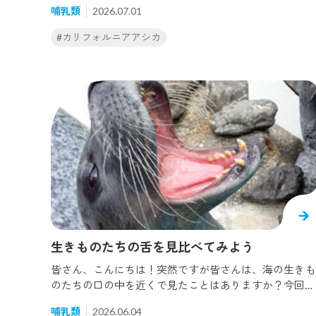
哺乳類
2026.07.01
日に3.8kgの魚を食べて、体重は44.5kgまで成長してい
ます。そんなハクは飼育員と色々な事が出来るようにな
#カリフォルニアアシカ
ってきていますが、その中で一番地味と思われる種目を
ご紹介します。それは「手をあげる」です。うん、すごく
地味ですが、写真でご紹介します。やっている事は、と
ても地味ですが、ハクにとっては真剣そのものです。こ
れ以外にも数種類の事が出来るようになっていますが、
また後日にもこのブログで紹介していきますね。ハクは
誰に似たのか少し頭が硬い所があります。これだ！って
思うとそれしかやらない、猪突猛進タイプというか、ま
っすぐに進んでいくタイプだなと感じています。毎日飼
育員と色々な練習を行い、日々成長しているハク。これ
からもハクの生活が充実したものになるように色々な事
に挑戦していきますね。※海遊館では健康管理（体温測
定や採血）のトレーニング以外にも、動物が飽きないよ
生きものたちの舌を見比べてみよう
うに様々なトレーニングを行っています。
皆さん、こんにちは！突然ですが皆さんは、海の生きも
のたちの口の中を近くで見たことはありますか？今回
は、海遊館に暮らす生きものたちの「舌」について深堀し
哺乳類
2026.06.04