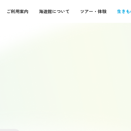
ご利用案内
海遊館について
ツアー・体験
生きも
・休館日
入館料・その他チケット
特別企画展
ード・イベント
図鑑
ーケットプレース
ジンベエバックヤード
環境保全への取り組み
なにわ食いしんぼ横丁
ぐる旅で出会う生きものたちと
開催中の特別展や過去に開催した
紹介します
紹介します
らす生きものの名前や生態をチ
調査・研究やさまざまな取り組み
紹介します