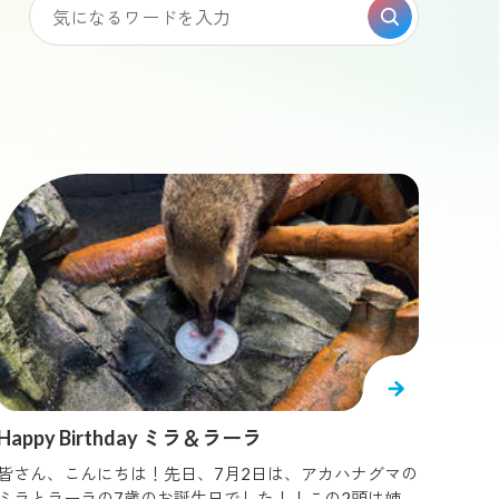
よくある質問・お問い合わせ
センター
夜の海遊館
シャトル船 キャプテンライン
#
アシカ
ペンギン
てチェッ
ゲ
#
エトピリカ
#
カマイルカ
哺乳類
#
クラゲ
フアザラシ
無脊椎動物
ジンベエザメ
トラフザメ
息抜き
Happy Birthday ミラ＆ラーラ
ィックシーネットル
皆さん、こんにちは！先日、7月2日は、アカハナグマの
ミラとラーラの7歳のお誕生日でした！！この2頭は姉妹