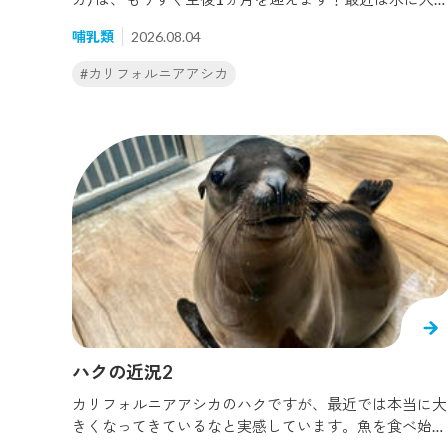
魚類
鳥類
頻度が増えて行動範囲が広がってきました！中でも体重
#
ポートジャクソンシャーク
#
ポートジャクソ
哺乳類
2026.08.04
計の上が最近のお気に入りです。 残念ながら観覧通路
らは見えない場所で、皆さまがアスカを見ることができ
#
ミズダコ
#
ミナミイワトビペンギン
#
ヤ
#カリフォルニアアシカ
ないときはここで寝ているかもしれません。ただ飼育員
としては容易に体重測定できるのでありがたいです！こ
#
海月銀河
#
魚類
の日の体重は13.5kg！生まれた日の体重が9.16kgなの
増えていますね。ちなみに近づきすぎると怒ります...30
cmくらいは距離を置きたいようです。 今後も成長がた
のしみです！
ハクの近況2
カリフォルニアアシカのハクですが、最近では本当に大
きくなってきているなと実感しています。魚を食べ始め
た時は1日に数本しか食べなかったですが、現在では１