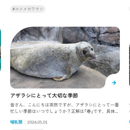
く皆さんに手伝っていただいた素敵な「筏（いかだ）」と
「ステップ」を設置しました。さてさてカワウソの反応は
#コツメカワウソ
いかに？！海遊館の展示水槽はプールが広くてコツメカ
ワウソがのびのび泳ぐことができるけれど、浅瀬や陸場
がやや少ないので、水槽の中に竹でつくった筏を浮かべ
て浅瀬をつくりだしています。とても気にいってくれて
いるようなので、今回、丈夫な竹風パイプをつかった
「筏」を皆様と一緒につくって交換することにしました。
朝、カワウソたちがまだ寝室にいる間に設置作業です。
心配していた浮力もばっちり！（ちょっと強いぐらい(;^
ω^)）寝室から出たコツメカワウソの「シイ」と「ブナ」、
まずは朝ごはん...と餌をたべていましたが、途中でいつ
もと違うことに気がつくと、餌をもらうのを忘れて一気
に警戒モードへ。上からいくのか水面からいくのか、シ
イがいくのかブナがいくのか。 しばらく警戒した後、残
アザラシにとって大切な季節
りの餌を食べに戻り（そこは忘れません。笑）、お腹いっ
ぱいになったところでブナはスロープから、シイは水面
皆さん、こんにちは突然ですが、アザラシにとって一番
から探索再開です。まずは度胸のあるシイから筏に上
忙しい季節はいつでしょうか？正解は「春」です、具体的
陸！ブナはシイが乗っているのをみると気になり上半身
には、2～4月です。この時期のゴマフアザラシは繁殖
を乗り出してみるものの乗る勇気は出ず、シイに促され
哺乳類
2026.05.01
期、換毛期、出産期を迎えます。（妊娠期間は約1年のた
るもののこの日は乗ることはできませんでした。(^^;)