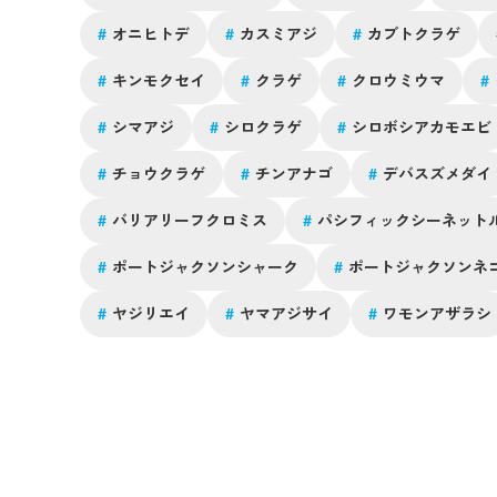
段は見られない口の中を見られるのはこの時間が一番で
#
オニヒトデ
#
カスミアジ
#
カブトクラゲ
す！皆様のご来館を生きものたちと共にお待ちしており
ます！ぜひ海遊館に遊びに来てくださいね！
#
キンモクセイ
#
クラゲ
#
クロウミウマ
#
#
シマアジ
#
シロクラゲ
#
シロボシアカモエビ
#
チョウクラゲ
#
チンアナゴ
#
デバスズメダイ
#
バリアリーフクロミス
#
パシフィックシーネット
#
ポートジャクソンシャーク
#
ポートジャクソンネ
#
ヤジリエイ
#
ヤマアジサイ
#
ワモンアザラシ