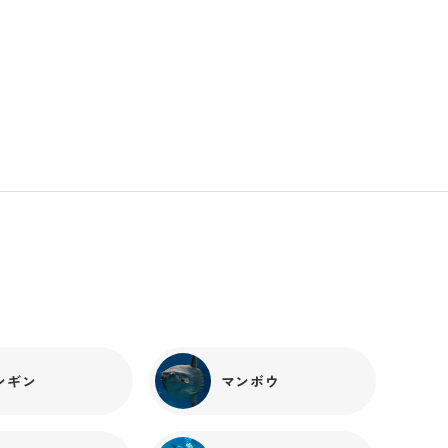
か！」と思わずツッコんでしまいました。クモではない
ので、リスザルーマン？ただ、ハイジは♀ですから、リ
スザルゥーマン？？なんといってもこのポーズ、手先が
器用で身軽なリスザルだからこそできるアクロバティッ
クな技、感服です。リスザルたちは非常に人懐っこい生
きものだといわれています。しかし飼育に携わっている
と、少し臆病で警戒心が強い一面もよく見られます。餌
の容器を変えるとなかなか近寄らなかったり、↓ 餌が出
るおもちゃに恐る恐る近づくハイジブラシで掃除する音
が聞こえるとブチギレたり。↓ 絶叫するポメロリスザル
ゥ―マン・ハイジの写真はリスザルらしさがぎゅっと詰
まった瞬間でした。
ンギン
マンボウ