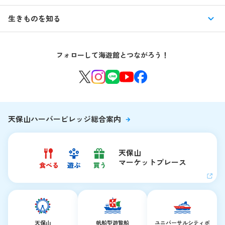
特別企画展
イベント
館内情報
生きものを知る
はじめての海遊館
海遊館ガイドツアー
生きもの図鑑
団体のお客様
海遊館を120%楽しむ
音声ガイド / 海遊館探検隊 すたんぷノート
フォローして海遊館とつながろう！
環境保全への取り組み
よくある質問・お問い合わせ
海遊館ニュース
生きものたちのお食事タイム
海遊館の舞台ウラ
夜の海遊館
天保山ハーバービレッジ総合案内
天保山
マーケットプレース
天保山
帆船型遊覧船
ユニバーサルシティ
ポ