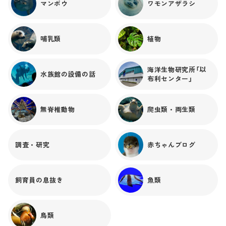
マンボウ
ワモンアザラシ
哺乳類
植物
海洋生物研究所「以
水族館の設備の話
布利センター」
無脊椎動物
爬虫類・両生類
調査・研究
赤ちゃんブログ
飼育員の息抜き
魚類
鳥類