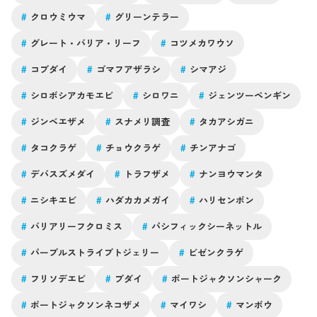
#
クロウミウマ
#
グリーンテラー
#
グレート・バリア・リーフ
#
コツメカワウソ
#
コブダイ
#
ゴマフアザラシ
#
シマアジ
#
シロボシアカモエビ
#
シロワニ
#
ジェンツーペンギン
#
ジンベエザメ
#
スナメリ調査
#
タカアシガニ
#
タコクラゲ
#
チョウクラゲ
#
チンアナゴ
#
デバスズメダイ
#
トラフザメ
#
ナンヨウマンタ
#
ニシキエビ
#
ハダカカメガイ
#
ハリセンボン
#
バリアリーフクロミス
#
パシフィックシーネットル
#
パープルストライプトジェリー
#
ビゼンクラゲ
#
フリソデエビ
#
ブダイ
#
ポートジャクソンシャーク
#
ポートジャクソンネコザメ
#
マイワシ
#
マンボウ