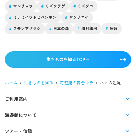
#
マンリョウ
#
ミズクラゲ
#
ミズダコ
#
ミナミイワトビペンギン
#
ヤジリエイ
#
ワモンアザラシ
#
日本の森
#
海月銀河
#
魚類
生きものを知るTOPへ
ホーム
生きものを知る
海遊館の舞台ウラ
ハクの近況
ご利用案内
営業時間・休館日
海遊館について
入館料・その他チケット
展示紹介
ツアー・体験
交通アクセス・駐車場