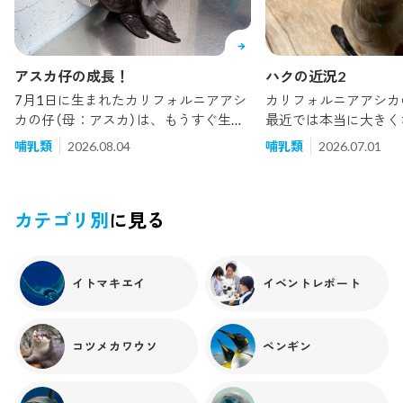
アスカ仔の成長！
ハクの近況2
7月1日に生まれたカリフォルニアアシ
カリフォルニアアシカ
カの仔（母：アスカ）は、もうすぐ生後
最近では本当に大きく
1ヵ月を迎えます！最近は水に入る頻
なと実感しています。
哺乳類
2026.08.04
哺乳類
2026.07.01
度が増えて行動範囲が広がってきまし
時は1日に数本しか食
た！中でも体重計の上が最近のお気に
が、現在では１日に3.
入りです。 残念ながら観覧
て、体重は44.5kgまで
カテゴリ別
に見る
イトマキエイ
イベントレポート
コツメカワウソ
ペンギン