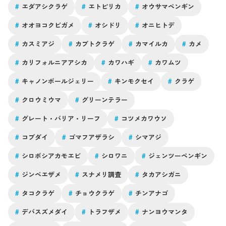
#
エダアシクラゲ
#
エトピリカ
#
オウサマペンギン
#
オオヨコクビガメ
#
オシドリ
#
オニヒトデ
#
カスミアジ
#
カブトクラゲ
#
カマイルカ
#
カメ
#
カリフォルニアアシカ
#
カワハギ
#
カワムツ
#
キャノンボールジェリー
#
キンモクセイ
#
クラゲ
#
クロウミウマ
#
グリーンテラー
#
グレート・バリア・リーフ
#
コツメカワウソ
#
コブダイ
#
ゴマフアザラシ
#
シマアジ
#
シロボシアカモエビ
#
シロワニ
#
ジェンツーペンギン
#
ジンベエザメ
#
スナメリ調査
#
タカアシガニ
#
タコクラゲ
#
チョウクラゲ
#
チンアナゴ
#
デバスズメダイ
#
トラフザメ
#
ナンヨウマンタ