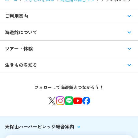
ご利用案内
営業時間・休館日
海遊館について
入館料・その他チケット
展示紹介
ツアー・体験
交通アクセス・駐車場
特別企画展
イベント
館内情報
生きものを知る
はじめての海遊館
海遊館ガイドツアー
生きもの図鑑
団体のお客様
海遊館を120%楽しむ
音声ガイド / 海遊館探検隊 すたんぷノート
フォローして海遊館とつながろう！
環境保全への取り組み
よくある質問・お問い合わせ
海遊館ニュース
生きものたちのお食事タイム
海遊館の舞台ウラ
夜の海遊館
天保山ハーバービレッジ総合案内