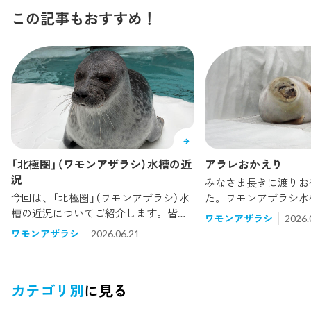
この記事もおすすめ！
「北極圏」（ワモンアザラシ）水槽の近
アラレおかえり
況
みなさま長きに渡りお
今回は、「北極圏」（ワモンアザラシ）水
た。ワモンアザラシ水
槽の近況についてご紹介します。皆様
こり笑っているように
ワモンアザラシ
2026.
は水槽外側の上部にワモンアザラシを
あの子が帰って来まし
ワモンアザラシ
2026.06.21
紹介しているモニターがあるのをご存
って来ました！！！！
じですか？お気づきの方もいらっしゃ
期（毛の生え変わる時
るかもしれませんが、そのモ
カテゴリ別
に見る