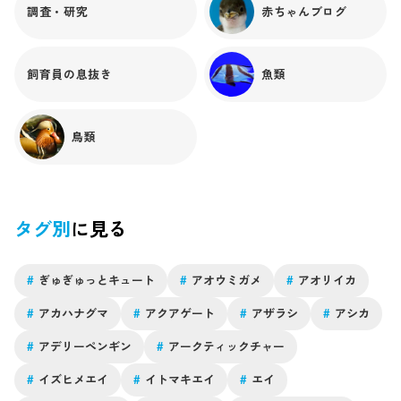
調査・研究
赤ちゃんブログ
飼育員の息抜き
魚類
鳥類
タグ別
に見る
#
ぎゅぎゅっとキュート
#
アオウミガメ
#
アオリイカ
#
アカハナグマ
#
アクアゲート
#
アザラシ
#
アシカ
#
アデリーペンギン
#
アークティックチャー
#
イズヒメエイ
#
イトマキエイ
#
エイ