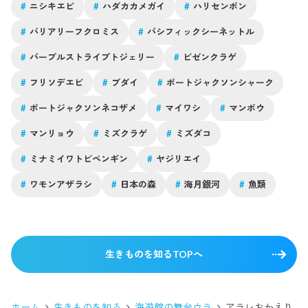
#
ニシキエビ
#
ハダカカメガイ
#
ハリセンボン
#
バリアリーフクロミス
#
パシフィックシーネットル
#
パープルストライプトジェリー
#
ビゼンクラゲ
#
フリソデエビ
#
ブダイ
#
ポートジャクソンシャーク
#
ポートジャクソンネコザメ
#
マイワシ
#
マンボウ
#
マンリョウ
#
ミズクラゲ
#
ミズダコ
#
ミナミイワトビペンギン
#
ヤジリエイ
#
ワモンアザラシ
#
日本の森
#
海月銀河
#
魚類
生きものを知るTOPへ
ホーム
生きものを知る
海遊館の舞台ウラ
アラレおかえり