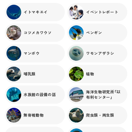
イトマキエイ
イベントレポート
コツメカワウソ
ペンギン
マンボウ
ワモンアザラシ
哺乳類
植物
海洋生物研究所「以
水族館の設備の話
布利センター」
無脊椎動物
爬虫類・両生類