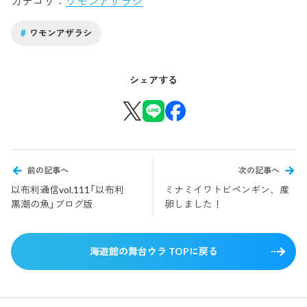
カテゴリ
ワモンアザラシ
#
ワモンアザラシ
シェアする
前の記事へ
次の記事へ
以布利通信vol.111「以布利
ミナミイワトビペンギン、産
黒潮の魚」ブログ版
卵しました！
海遊館の舞台ウラ TOPに戻る