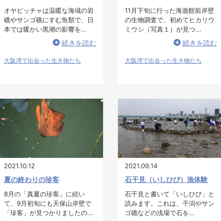
オヤビッチャは温暖な海域の岩
11月下旬に行った海遊館前岸壁
礁やサンゴ礁にすむ魚類で、日
の生物調査で、初めてヒカリウ
本では暖かい黒潮の影響を...
ミウシ（写真１）が見つ...
続きを読む
続きを読む
大阪湾で出会った生き物たち
大阪湾で出会った生き物たち
2021.10.12
2021.09.14
夏の終わりの珍客
石干見（いしひび）漁体験
8月の「真夏の珍客」に続い
石干見と書いて「いしひび」と
て、9月初旬にも天保山岸壁で
読みます。これは、干潟やサン
「珍客」が見つかりましたの...
ゴ礁などの浅場で石を...