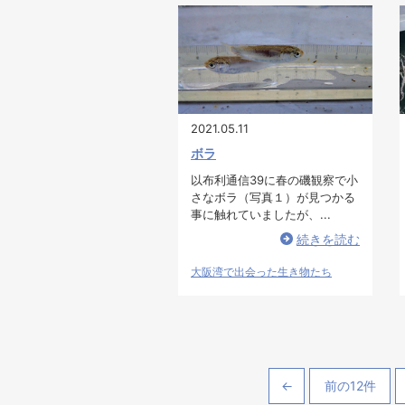
2021.05.11
ボラ
以布利通信39に春の磯観察で小
さなボラ（写真１）が見つかる
事に触れていましたが、...
続きを読む
大阪湾で出会った生き物たち
←
前の12件