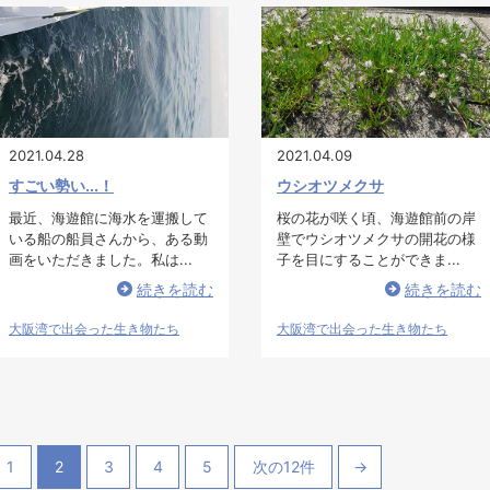
2021.04.28
2021.04.09
すごい勢い...！
ウシオツメクサ
最近、海遊館に海水を運搬して
桜の花が咲く頃、海遊館前の岸
いる船の船員さんから、ある動
壁でウシオツメクサの開花の様
画をいただきました。私は...
子を目にすることができま...
続きを読む
続きを読む
大阪湾で出会った生き物たち
大阪湾で出会った生き物たち
1
2
3
4
5
次の12件
→