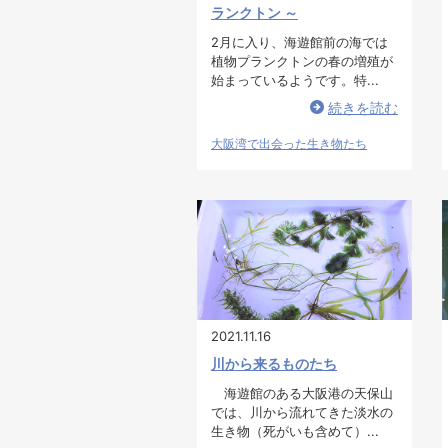
ランクトン ～
2月に入り、海遊館前の海では
植物プランクトンの春の増殖が
始まっているようです。特...
続きを読む
大阪湾で出会った生き物たち
2021.11.16
川から来るものたち
海遊館のある大阪港の天保山
では、川から流れてきた淡水の
生き物（死がいも含めて）...