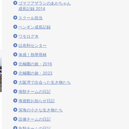
ゴマフアザラシのあかちゃん
成長記録 2014
スクール担当
ペンギン成長記録
ワモログ☆
以布利センター
体感！熱帯雨林
北極圏の旅・2016
北極圏の旅・2023
大阪湾で出会った生き物たち
海獣チームの日記
海遊館お知らせ日記
深海の小さな生き物たち
設備チームの日記
魚類チームの日記