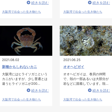
続きを読む
続きを読む
大阪湾で出会った生き物たち
大阪湾で出会った生き物たち
2021.08.02
2021.06.25
新種かもしれないカニ
オオヘビガイ
大阪湾にはヒライソガニという
オオヘビガイは、巻貝の仲間
カニがいますが、少し普通とは
で、殻の一部あるいは大部分が
違うヒライソガニが200...
岩などに固着しています。殻...
続きを読む
続きを読む
大阪湾で出会った生き物たち
大阪湾で出会った生き物たち