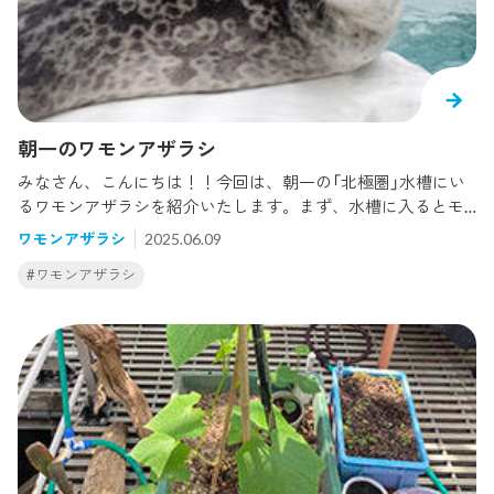
はビロードカワウソも見ることができました。この中でラッ
コは水族館で見られる数はもう残り少ないですが、今、北海
道で数を増やしつつあるため、唯一、自然下で見られる種で
す。でも、ラッコがカワウソの仲間だと言われてもピンと来
ない方も多い気がしないでもない...。また、ユーラシアカワウ
ソは絶滅したとされるニホンカワウソに非常に近い仲間で、
朝一のワモンアザラシ
最近、存在が話題になった対馬のカワウソは韓国由来のユー
みなさん、こんにちは！！今回は、朝一の「北極圏」水槽にい
ラシアカワウソの可能性が高いと言われています。こちらは
るワモンアザラシを紹介いたします。まず、水槽に入るとモ
土佐清水市役所に展示されているニホンカワウソのはく製で
ヤが陸上に上がっていました。夜から上陸していたのか、毛
す。高知には数ヵ所はく製をおいている場所があるので、興
ワモンアザラシ
2025.06.09
が乾いていてモフモフな姿を見ることができました。モフモ
味のある方は見に行ってみてくださいね。 カワウソの分類を
#ワモンアザラシ
フ姿のアザラシは日中見られることは少ないので、ぜひ見ら
見ると、7つの属に分かれます。・Lutra属（2種） ユーラシア
れた際にはカメラに収めてみてくださいね！モヤは最近、年
カワウソ EURASIAN OTTER スマトラカワウソ HAIRY NOSE
に1度の換毛（かんもう。新しい毛に生え変わること）が終わ
D OTTER・Lutrogale属（1種） ビロードカワウソ SMOOTH
り、綺麗な輪紋模様へ生え変わりました。ユキとアラレは水
COATED OTTER・Lontra属（4種） カナダカワウソ NORTH
槽内を元気に泳いでいました。 ぜひワモンアザラシに会いに
AMERICAN RIVER OTTER ウミカワウソMARIN OTTER
来て下さい～
オナガカワウソ NEOTROPICAL OTTER チリカワウソ SOUT
HERN RIVER OTTER・Hydrictis（1種） ノドブチカワウソ SP
OTTED NECKED OTTER・Pteronura属（1種） オオカワウソ
GIANT OTTER・Aonyx属（3種） ツメナシカワウソ AFRICAN