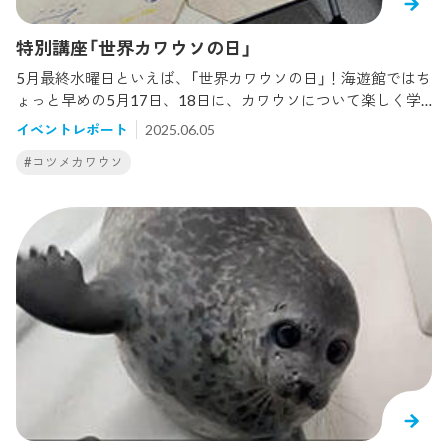
られたそうです。自然の海でカワウソが見られるってなんか
すてきです。 カワウソにもいろいろいるのですというお話で
特別講座「世界カワウソの日」
した。
5月最終水曜日といえば、「世界カワウソの日」！海遊館ではち
ょっと早めの5月17日、18日に、カワウソについて楽しく学
べる特別講座を開催しました。17日は小学生以上とその保護
イベントレポート
2025.06.05
者、18日は大人の皆さまを対象に、カワウソの給餌見学やオ
#コツメカワウソ
リジナルエコバックづくり、ボードゲームなどを取り入れな
がら、カワウソや保全について参加者のみなさまと一緒に考
えました。毎年、カワウソについてどんなテーマでお話しよ
うかと頭を悩ませている担当なのですが、今年のテーマは「野
生のカワウソの探し方」にしよう！ということで、私がコツメ
カワウソの生息地でもあるマレーシアで実際にみた風景や巣
穴、糞など生息地の写真を見たり、2017年にカワウソが発見
された長崎県の対馬のお話をしました。「図鑑に載っている生
息地ってどうやって、何をしらべていると思いますか？？」と
いう質問に、最初は「・・・・・」と考え込んでしまった参加
者のみなさまも、お話を聞きながら「なるほど...」「糞はどこ
だ？誰の足跡だ？」と考えをめぐらせてくださいました。そし
て、頭の中がカワウソでいっぱいになったところでオリジナ