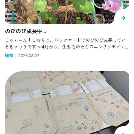
CLAWLESS OTTER コツメカワウソ ASIAN SHORT CLAWED
OTTER コンゴツメナシカワウソ CONGO CLAWLESS OTTE
R・Enhydra属（1種） ラッコ SEA OTTER更に分布図を見る
と...。このうち、アフリカにいるのがツメナシカワウソとコン
ゴツメナシカワウソとノドブチカワウソの3種、南アメリカに
のびのび成長中...
いるのがオオカワウソとウミカワウソ、オナガカワウソ、チ
じゃ～～ん！こちらは、バックヤードでのびのび成長してい
リカワウソの4種、北アメリカにいるのがカナダカワウソ、ラ
るきゅうりですっ 4月から、生きものたちのエンリッチメン
ッコ。ただし、ラッコはロシアや日本にもいます。ユーラシ
トに活用するため、ゴーヤ・きゅうり・にんじんを育て始め
ア大陸に広くいるのがユーラシアカワウソで、東南アジアに
植物
2025.06.07
ました！4月のブログ「ちいさな春・ちいさないのち」では、芽
いるのがスマトラカワウソ、ビロードカワウソ、コツメカワ
が出たばかりのかわいらしい様子をお届けしました (^ ^♪ そ
ウソとなります。 分布と分類を比べると、南アメリカに生息
して1ヵ月後のゴーヤ・きゅうり・にんじんのすがたがこち
するオオカワウソを除いた3種は北アメリカに暮らすカナダカ
ら！！どれも立派に成長してますね！うれしいっゴーヤは人
ワウソと近い仲間であり、東南アジアのスマトラカワウソは
工的に受粉をしてみると、小さな実が...！ゴーヤの花は触れる
ユーラシアカワウソと近い仲間であること。アフリカに暮ら
とすぐ落ちてしまうため、慎重に行いました...きゅうりなんて
すツメナシカワウソとコンゴツメナシカワウソは東南アジア
飼育員の身長を越しました～ ( きゅうりのつるは、表面の滑ら
のコツメカワウソと近い仲間なのがわかります。ある場所で
かな支柱には巻きつきにくいのですね！ )にんじんは、大きく
暮らしていたカワウソが別の地に行き、そこで増えていった
なるスピードが少し遅いですね...。にんじんマスターの方ぜひ
のだろうなあ。考えるとすごいですよね。 こちらは当館の係
アドバイスください！引き続き、収穫した野菜を活用したエ
員が数年前にチリに行った際に見たというウミカワウソ（Mari
ンリッチメントをお届けできるようがんばります～！！
ne otter）です、豆粒サイズですけども。主に海の近くで暮ら
す小型のカワウソですが、遠くに動いているのがいくつか見