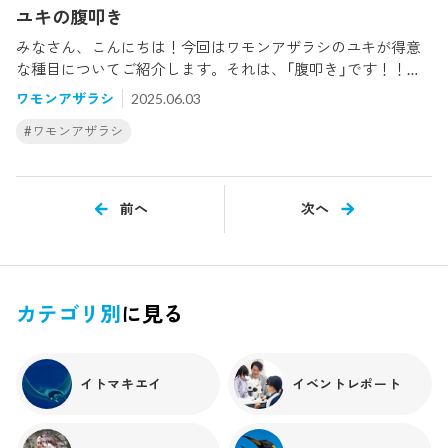
ルエコバック作りに突入！海遊館オリジナルカワウソスタン
ユキの腹叩き
プとペンを使ってトートバックを完成させるのですが、なん
みなさん、こんにちは！今回はワモンアザラシのユキが得意
とも皆様のセンスの良さ！！どれも素敵で私が欲しくなって
な種目についてご紹介します。それは、「腹叩き」です！！！
しまいました。ちなみに足型のハンコは、海遊館のコツメカ
前肢の指を目一杯開き、とても大きな音を出すことができま
ワウソに協力してもらった型をもとにハンコを作ったので、
ワモンアザラシ
2025.06.03
す。その様子がこちらです。 パンッ！といい音が鳴っていま
肉球の形や広がり方は本物なんです～(*^▽^*)後半はカワウソ
#ワモンアザラシ
すよね？しかし、全身の毛が乾いたユキの「腹叩き」はまた違
の保全についてのお話です。わたしたちの身近なものとコツ
った音がします。 いかがでしょうか？濡れている時と比べ
メカワウソの生息地である東南アジアがどのように繋がって
て、どこか心もとないような、パフッという音がするので
いるのか、遠く離れた日本からカワウソを守るためにできる
す。毎日、お腹の叩き方の動きや音などの違いによって、前
ことがあるのか、ボードゲームを使って感じていただきまし
前へ
次へ
肢や腹に傷がないかなども確認しています。 みなさんも海遊
た。 今回の特別講座が「カワウソを取り巻く問題を自分ごとと
館に来られた際には、「北極圏」のワモンアザラシ水槽に注目
して理解していただき、自分ができることから1アクションを
してみてください！もしかすると、腹を叩いているユキの「腹
おこし、そして続けていただく」きっかけになれば嬉しいなと
叩き音」が聞こえてるかもしれません。
思う担当でした。今週は、日本各地のカワウソ飼育園館が、
カテゴリ別
に見る
さまざまなイベントや情報発信をしていますのでぜひチェッ
クしてみてくださいね。
イトマキエイ
イベントレポート