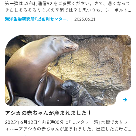
第一弾は 以布利通信92 をご参照ください。さて、暑くなって
きたしそろそろミミズの季節では？と思い立ち、シーボルト
探索隊再結成です！ご近所さんにも聞き取り調査をして、怪
海洋生物研究所「以布利センター」
2025.06.21
しそうな場所、以前見たことがある場所を中心に探します！
なんかいた！あ...G...やっぱすばしっこいね...みのむし...？将来
はガ（蛾）になる？おぉ！ぶっといミミズ！これはもしや...？で
もメタリックブルーじゃない...今回もシーボルトミミズは発見
に至りませんでした...梅雨になればきっともっといるはず！シ
ーボルト探索隊第三弾を乞うご期待！
アシカの赤ちゃんが産まれました！
2025年6月12日午前8時00分に「モンタレー湾」水槽でカリフ
ォルニアアシカの赤ちゃんが産まれました。出産したお母さ
んの愛称はアスカです。アスカは過去、3回出産を経験してお