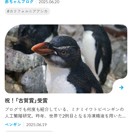
赤ちゃんブログ
2025.06.20
り、今回で4回目の出産になりました。アシカは妊娠できる期
#カリフォルニアアシカ
間が1年のうちでごくわずかな期間に限定されており、また出
産日の特定が難しい生きものです。今回、より安心してアス
カに出産してもらえる環境を整えるため、事前のエコー検査
や体重測定など、獣医師との連携を密にしてより一層トレー
ニングに努めました。 しかし5月に入ると、出産が近くなっ
ていた影響か、日に日にアスカはナーバスになり、今まで順
調だった検査やトレーニングが不安定になっていきました。
お腹はどんどん大きくなり、体重も過去最高まで上昇。いつ
生まれててもおかしくない状況がつづき、飼育員は毎日ドキ
ドキの日々。そして6月11日、アスカはエサを食べなくな
り、我々は待ちに待った出産の兆候だと確信しました。24時
間体制で観察をつづけ、翌朝6時頃に出産が始まりました。そ
して2時間後、多くの飼育員らに見守られる中で無事に出産！
※ ↓ 出産シーンの映像ですので、ご視聴にご注意ください※
祝！「古賀賞」受賞
赤ちゃんも元気そうで、数時間後には授乳を確認することが
ブログでも何度も紹介している、ミナミイワトビペンギンの
できました。性別はオス、体重は9.4㎏で、母子ともに健康状
人工繁殖研究。昨年、世界で2例目となる冷凍精液を用いた人
態は良好！！！※アスカは出産4回目にして初めての息子で
工授精によるヒナが誕生しました！このヒナもう大人と変わ
す。赤ちゃんは生後1週間を超え、どんどん行動範囲やレパー
ペンギン
2025.06.19
らない大きさまで成長し、元気に過ごしています。この度、
トリーが広がっています。まだ体が小さく岩陰に隠れている