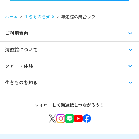
ホーム
生きものを知る
海遊館の舞台ウラ
ご利用案内
営業時間・休館日
海遊館について
入館料・その他チケット
展示紹介
ツアー・体験
交通アクセス・駐車場
特別企画展
イベント
館内情報
生きものを知る
はじめての海遊館
海遊館ガイドツアー
生きもの図鑑
団体のお客様
海遊館を120%楽しむ
音声ガイド / 海遊館探検隊 すたんぷノート
フォローして海遊館とつながろう！
環境保全への取り組み
よくある質問・お問い合わせ
海遊館ニュース
生きものたちのお食事タイム
海遊館の舞台ウラ
夜の海遊館