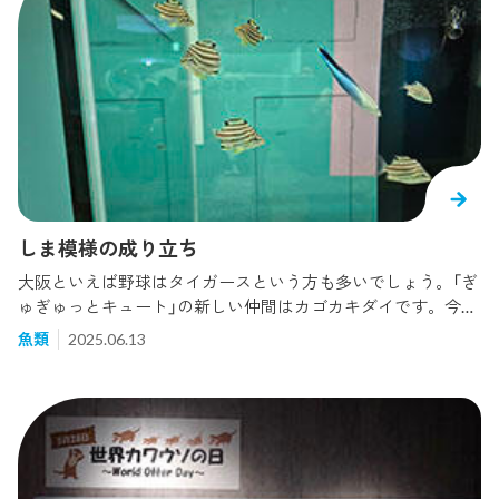
ゲです。私も野生のシロクラゲを初めて見ましたがこんなに
たくさんいるとは思いませんでした。(さすが北海道の
海。。。)続きましてこちらのクラゲです。このクラゲは大阪
湾でもよく見るミズクラゲでは？と思う方もいらっしゃるか
と思います。しかしこの個体はミズクラゲではなくキタミズ
クラゲといいミズクラゲとは別種のクラゲです。このキタミ
ズクラゲの特徴は傘の縁の部分が褐色になります。現在海遊
館ではミズクラゲとキタミズクラゲの展示を行っているので
ぜひ実際に見比べてみて下さい。今回、この2種のほかにもい
ろいろなクラゲを見つけることができ、冷たい水域での生態
しま模様の成り立ち
を学ぶことができました。また機会があればほかのクラゲも
大阪といえば野球はタイガースという方も多いでしょう。「ぎ
紹介させていただきます！！
ゅぎゅっとキュート」の新しい仲間はカゴカキダイです。今は
4cm前後の大きさです。大きくなるとこんな感じ（こちらが
魚類
2025.06.13
「アクアゲート」のカゴカキダイ）。大きさは6～7cmです。魚
のしま模様は頭を上にして考えるので、カゴカキダイは縦じ
ま、後ろにいるヒレナガハギは横じまということになりま
す。黄色と黒のしま模様はいかにも虎っぽくないですか？？
個人的には目にも黒い縞がつながっていて、目がきょろきょ
ろ動くのが好みです。今回、「ぎゅぎゅっとキュート」にスカ