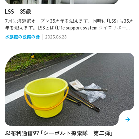
LSS 35歳
7月に海遊館オープン35周年を迎えます。同時に「LSS」も35周
年を迎えます。LSSとは（Life support system ライフサポート
システム）の頭文字を取ったもので、日本語では「生命維持装
水族館の設備の話
2025.06.23
置」と訳されています。カッコいい感じがしますが、「水槽の
水をろ過し、水温を調整して再び水槽に戻す」ことで家庭での
観賞魚飼育とそれほど仕組みは変わりはありません。では「ど
こが違う？」 圧倒的に大きな水槽で、多種多様な生きものを
飼育し、水質の状態から細かな管理を24時間365日行ってい
るところでしょうか。水質管理については日々進歩してお
り、わたしたちも新しい技術を習得し、これからも、よりき
れいな水槽でいきいきとした生きものをご覧いただけるよう
に頑張っていきます！
以布利通信97 「シーボルト探索隊 第二弾」