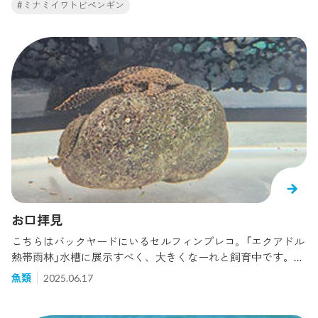
#ミナミイワトビペンギン
このミナミイワトビペンギンの人工繫殖研究が、日本動物園
ため、観覧通路から少し見えにくいかもしれませんが、随
水族館協会が定める「古賀賞」を受賞しました！古賀賞！？
時、成長の様子をお届けしたいと思います！
なにそれ？ 初耳.........。そうですよね、この古賀賞、一般的
な知名度はほぼありませんが、この業界の中では実はとって
もすごい賞で、国内の動物園水族館に与えられる賞の中では
最高に栄誉ある賞なのです。希少動物の繁殖における特に優
れた業績や、繁殖が難しく世界的にも重要な種の繁殖に成功
した場合に贈られる賞で、受賞するのは海遊館では初めての
ことなのです。先日その授賞式に葛西臨海水族園のスタッフ
と海遊館スタッフとで参加してきました。（ミナミイワトビペ
ンギンの繁殖研究は、葛西臨海公園と海遊館の共同研究です）
授賞式の様子はこちら。（豊橋総合動植物公園提供）立派な金
屏風のある会場での授賞式に少し緊張しましたが、最後はみ
んなでニコリ。（豊橋総合動植物園提供）授賞式の後には受賞
お口拝見
記念講演も行いました。（豊橋総合動植物公園提供）この研究
こちらはバックヤードにいるセルフィンプレコ。「エクアドル
は、2011年から開始し、今年で15年目に入ります。その間、
熱帯雨林」水槽に展示すべく、大きくなーれと飼育中です。こ
3羽の人工授精によるヒナが誕生しました。ミナミイワトビペ
ちらのプレコはアクリルガラスにペタリ。プレコの口は吸盤
ンギンの繁殖生理の解明や人工授精技術の開発はようやく目
魚類
2025.06.17
のようになっていて、このようにくっつくことができます。
途が立ってきました。ここからの目標は、この技術を使っ
口をさらに拡大してみましょう。オレンジ色をした部分の外
て、国内のミナミイワトビペンギンの繁殖の問題（繁殖率の低