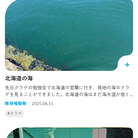
側に小さい歯が並んでいるのがわかりますでしょうか？プレ
さ）を解決していくことです。また、この研究の最終目標は、
コは種類によって口の形が異なり、草食性のプレコはV字型の
この人工繁殖技術を野生下のペンギンの保全に役立てること
歯を持つ広く平らな口で、肉食性のプレコは尖った歯を持つ
です。野生下のミナミイワトビペンギンは、気候変動や漁獲
先細りの口とのこと。セルフィンプレコは草食性なので、岩
の増大による餌生物の減少などが要因で生息数が減り、国際
などについてコケや藻をこそぎ取って食べたり、水草をちぎ
自然保護連合(IUCN)が制定するレッドリストでは「危急種（V
って食べたりします。普段、展示にいるとあまり口を見る機
U）」に指定されているなど絶滅が危ぶまれています。今はま
会がないので、バックヤードでじっくり見ることができまし
だ、この技術を活かすタイミングではないかもしれません
た。ひげもおしゃれなセルフィンプレコは大型個体が「エクア
が、いつの日かペンギンたちに危機が迫った際には、動物園
ドル熱帯雨林」の左側のコーナーにいます。ただ、日中は隠れ
水族館の飼育下だからこそ得られた繁殖技術を活かし、ペン
ていて、夕方以降に出てきていることがあります。見つけら
ギンたちの未来をまもることができればと考えています。【過
れたらラッキーかも？
去の人工繁殖についてのブログ】人工授精へのチャレンジ（20
24.04.27） 葛西臨海水族園とタッグで世界初の快挙達成（202
北海道の海
2.08.16）今年もチャレンジしました(2021.08.08)ミナミイワト
先日クラゲの勉強会で北海道の室蘭に行き、現地の海のクラ
ビペンギン人工繁殖（2018.05.07）
ゲを見ることができました。北海道の海はまだ海水温が低く1
0℃近くまで下がっていました。海に手を入れるととても冷た
無脊椎動物
2025.06.15
く痛かったです。海水温が大阪湾と比べるとかなり低いため
#クラゲ
大阪湾では見ることのできないクラゲがたくさんいました。
今回は2種類のクラゲを紹介します。まずはこちらの写真を見
てください 。この白いぽつぽつ、実はすべてクラゲです。こ
のクラゲはシロクラゲといい「海月銀河」でもおなじみのクラ