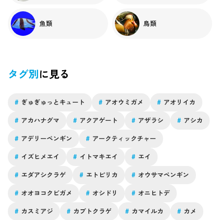
魚類
鳥類
タグ別
に見る
#
ぎゅぎゅっとキュート
#
アオウミガメ
#
アオリイカ
#
アカハナグマ
#
アクアゲート
#
アザラシ
#
アシカ
#
アデリーペンギン
#
アークティックチャー
#
イズヒメエイ
#
イトマキエイ
#
エイ
#
エダアシクラゲ
#
エトピリカ
#
オウサマペンギン
#
オオヨコクビガメ
#
オシドリ
#
オニヒトデ
#
カスミアジ
#
カブトクラゲ
#
カマイルカ
#
カメ