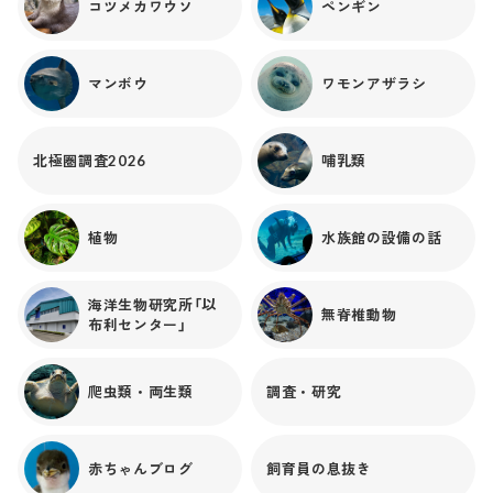
コツメカワウソ
ペンギン
マンボウ
ワモンアザラシ
北極圏調査2026
哺乳類
植物
水族館の設備の話
海洋生物研究所「以
無脊椎動物
布利センター」
爬虫類・両生類
調査・研究
赤ちゃんブログ
飼育員の息抜き