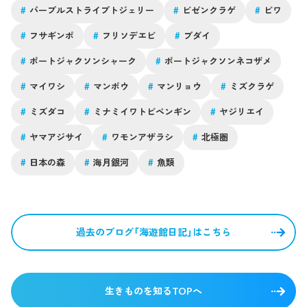
#
パープルストライプトジェリー
#
ビゼンクラゲ
#
ビワ
#
フサギンポ
#
フリソデエビ
#
ブダイ
#
ポートジャクソンシャーク
#
ポートジャクソンネコザメ
#
マイワシ
#
マンボウ
#
マンリョウ
#
ミズクラゲ
#
ミズダコ
#
ミナミイワトビペンギン
#
ヤジリエイ
#
ヤマアジサイ
#
ワモンアザラシ
#
北極圏
#
日本の森
#
海月銀河
#
魚類
過去のブログ「海遊館日記」はこちら
生きものを知るTOPへ