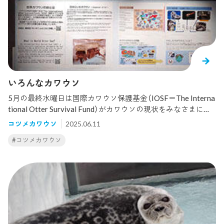
ウトしてきたカゴカキダイは高知県の以布利からやってきま
した。春先にはタイドプールなどにいるのだとか。大阪に来
たカゴカキダイはこんな感じ。小さいものは大きさは2cm未
満で、しま模様がまだ定かではありません。このしまはどん
な風に変わっていくのか？疑問がわき、ちょっと調べてみま
した。海響館さんの観察によれば、カゴカキダイの卵径は1m
mくらい、うまれた直後は1.5mmほど、しかし、54時間後に
は3mm前後に。そして、2週間後には4mmになるそうです。し
いろんなカワウソ
ま模様の推移については日本産稚魚図鑑（沖山1988）やネット
5月の最終水曜日は国際カワウソ保護基金（IOSF＝The Interna
にでているものを参考にさせていただきました。フリーハン
tional Otter Survival Fund）がカワウソの現状をみなさまに知
ドなので、大きさがばらばらだったり、見にくいのはごめん
っていただくために制定した「世界カワウソの日」。今年は5月
なさい。最初は紡錘形だったのがだんだん体高が高くなり、
コツメカワウソ
2025.06.11
28日でした。当館では2018年からこれに賛同していろいろな
しまは最初は頭部や側線上、背びれの下などにでき、数も増
#コツメカワウソ
催しを行っていますが、今年は特別講座でゲームやエコバッ
えていくのがわかります。3枚目の写真のおちびさんは下から
グ作りを実施しました。また、エントランスビル4Fの飼育員
3つめのような形、今展示にいるのは一番下が近いように思い
カウンターにおいて、カワウソについての掲示を行いまし
ます。カゴカキダイの名前の由来である頭のもりあがりも4c
た。なんとなく、みなさんはカワウソというと当館にもいる
mくらいででてくるもよう。こんなカゴカキダイ、しま模様の
コツメカワウソを思い浮かべる方が多いのではないでしょう
成り立ちを実際にご覧いただけるとうれしいです
か？でも、世界にカワウソの仲間は13種いるのです。コツメ
カワウソの他に日本の園館で見られるのはユーラシアカワウ
ソ、カナダカワウソ、ツメナシカワウソとラッコの4種。以前