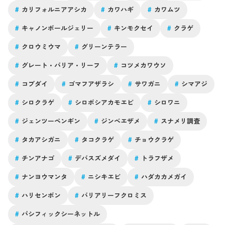
#
カリフォルニアアシカ
#
カワハギ
#
カワムツ
#
キャノンボールジェリー
#
キンモクセイ
#
クラゲ
#
クロウミウマ
#
グリーンテラー
#
グレート・バリア・リーフ
#
コツメカワウソ
#
コブダイ
#
ゴマフアザラシ
#
サワガニ
#
シマアジ
#
シロクラゲ
#
シロボシアカモエビ
#
シロワニ
#
ジェンツーペンギン
#
ジンベエザメ
#
スナメリ調査
#
タカアシガニ
#
タコクラゲ
#
チョウクラゲ
#
チンアナゴ
#
デバスズメダイ
#
トラフザメ
#
ナンヨウマンタ
#
ニシキエビ
#
ハダカカメガイ
#
ハリセンボン
#
バリアリーフクロミス
#
パシフィックシーネットル